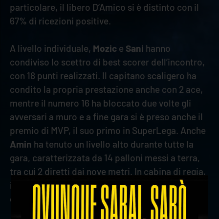
particolare, il libero D’Amico si è distinto con il
67% di ricezioni positive.
A livello individuale,
Mozic
e
Sani
hanno
condiviso lo scettro di best scorer dell’incontro,
con 18 punti realizzati. Il capitano scaligero ha
condito la propria prestazione anche con 2 ace,
mentre il numero 16 ha bloccato due volte gli
avversari a muro e a fine gara si è preso anche il
premio di MVP, il suo primo in SuperLega. Anche
Amin
ha tenuto un livello alto durante tutte la
gara, caratterizzata da 14 palloni messi a terra,
tra cui 2 diretti dai nove metri. In cabina di regia,
invece, Jovovic ha offerto il proprio contributo
con 3 punti e 1 muro messi a referto.