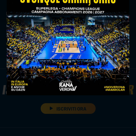
precedente:
vivi energia insieme al minivolley di verona
volley
successivo:
quattordicesima puntata di "rana verona" su
telearena: ospiti fagiani e spirito
news prima squadra
ISCRIVITI ALLA
NEWSLETTER
ISCRIVITI ORA