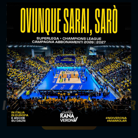
dodici volte. Dopo due turni di assenza, invece,
in cabina di regia è tornato Spirito, che in
un’occasione è finito sul tabellino dei marcatori.
precedente:
nexidia e verona volley ancora insieme
successivo:
back to work: verso la sfida con perugia
news prima squadra
ISCRIVITI ALLA
NEWSLETTER
ISCRIVITI ORA