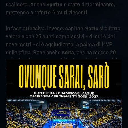
scaligero. Anche
Spirito
è stato determinante,
mettendo a referto 4 muri vincenti.
In fase offensiva, invece, capitan
Mozic
si è fatto
valere e con 25 punti complessivi – di cui 4 dai
nove metri – si è aggiudicato la palma di MVP
della sfida. Bene anche
Keita
, che ha messo 20
volte il pallone a terra. A livello collettivo, poi, la
squadra di Coach
Stoytchev
si è comportata
egregiamente nella fase di cambio palla diretto
dopo una ricezione positiva. In questa situazione
è arrivato il punto nel 59% dei casi, anche grazie
al libero
D’Amico
, che ha terminato con il 58% di
positività. In contrattacco, invece, Dzavoronok e
compagni hanno registrato il 47%.