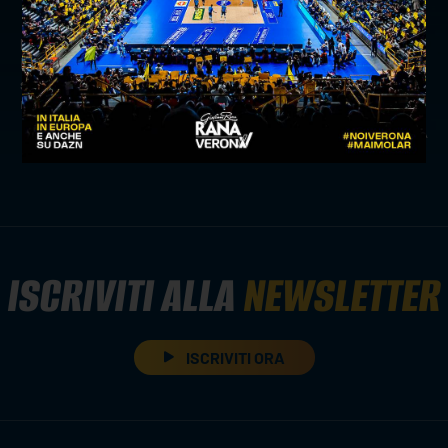
precedente:
biglietti disponibili per rana verona-
piacenza: prezzi da 12 €
successivo:
rana verona ruggisce nella serata folle di
monza
news prima squadra
ISCRIVITI ALLA
NEWSLETTER
ISCRIVITI ORA