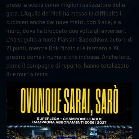
preso la scena come miglior realizzatore della
gara. L’Aquila del Mali ha messo in difficoltà i
cucinieri anche dai nove metri, con 3 ace, e a
muro, dove ha bloccato due volte gli avversari.
L’ha seguito a ruota Maksim Sapozhkov, autore di
21 punti, mentre Rok Mozic si è fermato a 19,
proprio come il numero che indossa. Anche loro,
come il compagno di reparto, hanno totalizzato
due muri a testa.
precedente:
withu verona verso gara 5 contro la lube: le
parole di stoytchev e cortesia
successivo:
back to work: verso gara 5 dei quarti play off
news prima squadra