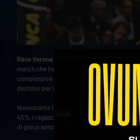
Rana Verona
non è riuscita a portare a casa 
match che ha evidenziato la forza di un avve
complessiva da parte di Abaev e compagni ha
decisivo per il proseguimento del confronto
Nonostante la fase offensiva abbia registrato
45%, i ragazzi di Coach Simoni hanno chiuso 
di gioco sono stati sono stati zero gli error