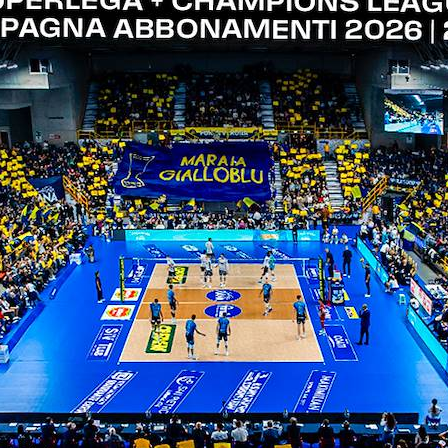
inato il match per l’ennesima volta come best scorer,
ove metri, come evidenziano i 5 ace siglati. Buono 
olte, di cui una direttamente dal servizio. Due, in
ei quarti di finale
i rana verona al palazzetto
ITI ALLA
NEWSLETTER
ISC