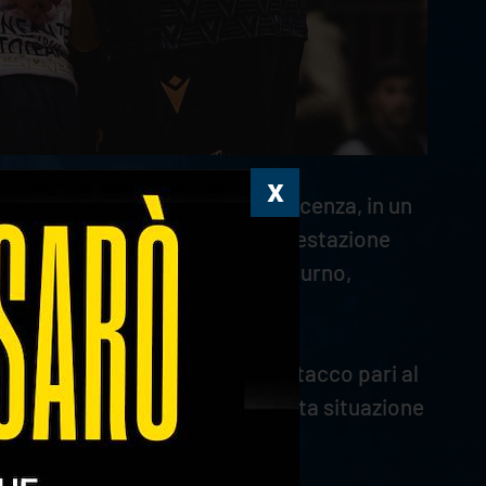
rti di Finale Play Off contro Piacenza, in un
 proprie qualità. Tuttavia, la prestazione
 terzo appuntamento di questo turno,
 percentuale di positività in attacco pari al
 una ricezione positiva. In questa situazione
 sono attestati sul 42%.