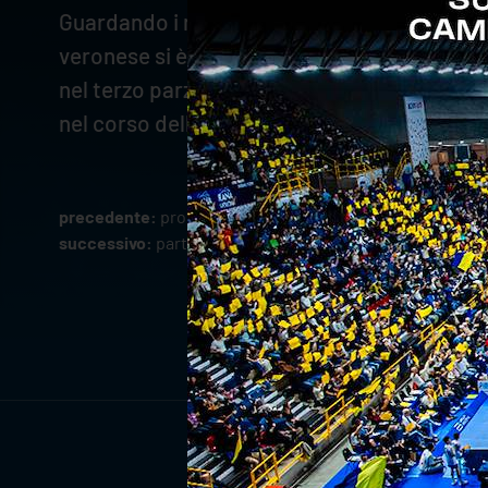
Guardando i numeri dei singoli,
Keita
ha term
veronese si è particolarmente distinto dai n
nel terzo parziale è andato a segno cinque v
nel corso dell’incontro.
precedente:
prosegue la vendita dei biglietti per gara 3 d
successivo:
partita la settimana verso gara 3: il lavoro d
ISCRIV