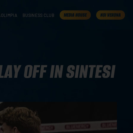
MEDIA HOUSE
NOI VERONA
AOLIMPIA
BUSINESS CLUB
TAMPA
OLIMPIA
I NOSTRI PARTNER
K
PRESENTA LA TUA AZIENDA
 VERONA
B2B AREA
 ROOM
AY OFF IN SINTESI