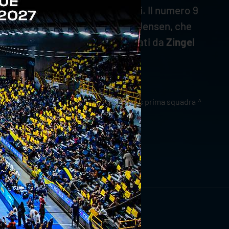
 grazie ai 19 sigilli totalizzati. Il numero 9
è stato l’impatto sulla gara di Jensen, che
vece, sono i muri vincenti stampati da
Zingel
news prima squadra
RIVITI ORA