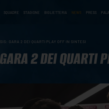
SQUADRE
STAGIONE
BIGLIETTERIA
NEWS
PRESS
PAL
A
PRIMA SQUADRA
SUPERLEGA
ABBONAMENTI
NEWS PRIMA SQUADRA
COMUNICATI S
PALA
SERIE C
CEV CHAMPIONS LEAGUE
RIVENDITORI
NEWS GIOVANILI
ACCREDITI
PAR
NIGRAMMA
PRIMA DIVISIONE
SETTORE GIOVANILE
TIFOSI CON DISABILITÀ
CASA
IS: GARA 2 DEI QUARTI PLAY OFF IN SINTESI
TTACI
SETTORE GIOVANILE
CAMP
KIDS
GARA 2 DEI QUARTI PL
MINIVOLLEY