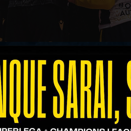
il risultato nella seconda uscita della serie dei Qua
rsario di grande valore, che ha saputo sfruttare le
 offerto degli spunti su cui lavorare in vista del
.
 un rendimento inferiore rispetto al solito, con la
con il 61% nella fase di cambio-palla diretto dopo
i commessi. In contrattacco, invece, gli scaligeri si