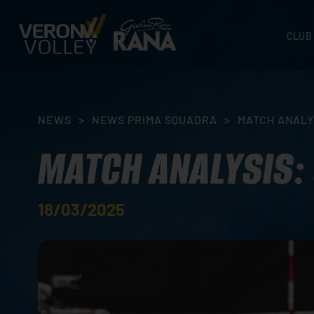
CLUB
STORI
SEDI
ORGA
NEWS
>
NEWS PRIMA SQUADRA
>
MATCH ANALYS
CONTA
MATCH ANALYSIS: 
18/03/2025