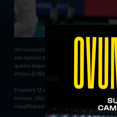
Un riconoscimento prestigioso per
Luca Spi
alle nomine di miglior giocatore nelle gare
questo importante premio individuale, che g
d'inizio di WithU Verona - Top Volley Cistern
Il numero 13 di Savona si è distinto per una
incisivo, che hanno permesso alla squadra d
classifica con un turno d'anticipo rispetto 