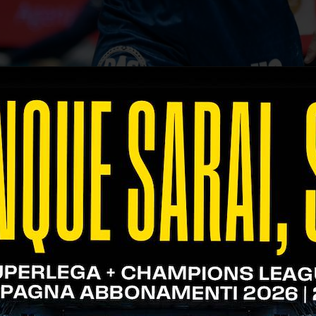
rito
, che è stato nominato
Credem Banca MVP
de
 contro Pallavolo Padova e Valsa Group Modena, il 
li sarà consegnato sabato 11 marzo davanti al pub
a.
 presenza costante sottorete, una distribuzione pr
i ottenere due successi al tie-break, fondamentali
alla chiusura della Regular Season di SuperLega.