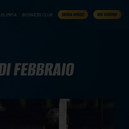
MEDIA HOUSE
NOI VERONA
AOLIMPIA
BUSINESS CLUB
TAMPA
OLIMPIA
I NOSTRI PARTNER
K
PRESENTA LA TUA AZIENDA
 VERONA
B2B AREA
 ROOM
DI FEBBRAIO