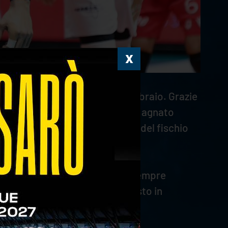
l campionato per il mese di febbraio. Grazie
palleggiatore scaligero si è guadagnato
blico del Pala AGSM AIM prima del fischio
ecisa e puntuale e un servizio sempre
 nella conquista del quinto posto in