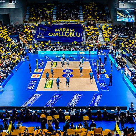
a-top volley cisterna
ITI ALLA
NEWSLETTER
ISC