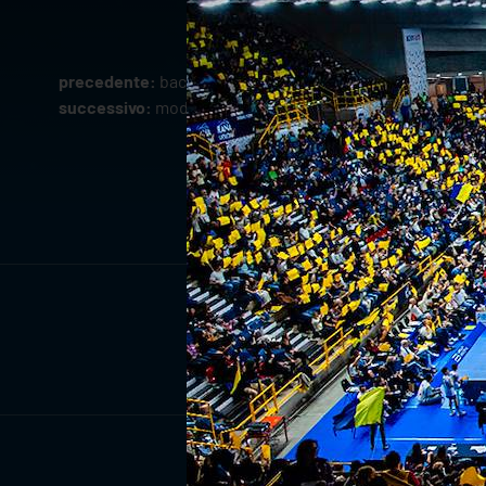
precedente:
back to work: verso cisterna
successivo:
modalità d'accesso area stampa withu veron
ISCRIV