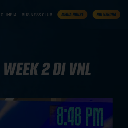
MEDIA HOUSE
NOI VERONA
AOLIMPIA
BUSINESS CLUB
TAMPA
OLIMPIA
I NOSTRI PARTNER
K
PRESENTA LA TUA AZIENDA
 VERONA
B2B AREA
 ROOM
A WEEK 2 DI VNL