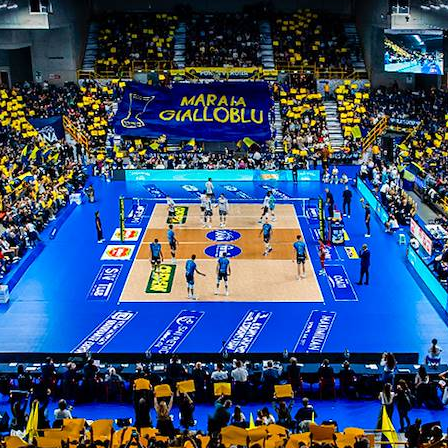
 soli per la week 2 di vnl
icago
ITI ALLA
NEWSLETTER
ISC