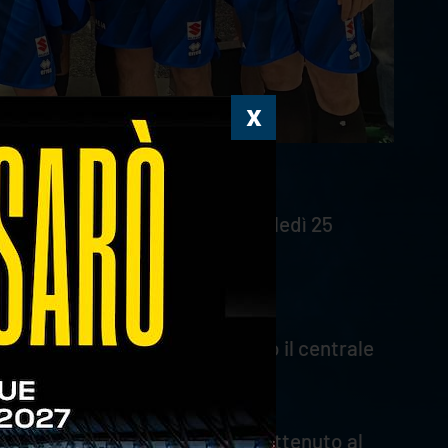
League 2025, che partirà mercoledì 25
competizione. In vista dei nuovi
ti. Nel secondo ha ben figurato il centrale
to di due successi pieni e uno ottenuto al