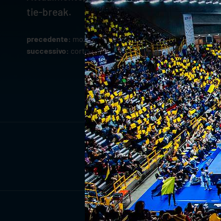
tie-break.
precedente:
mozic tra i convocati dalla slovenia di coach
successivo:
cortesia convocato per la week 2 di vnl a ch
ISCRIV