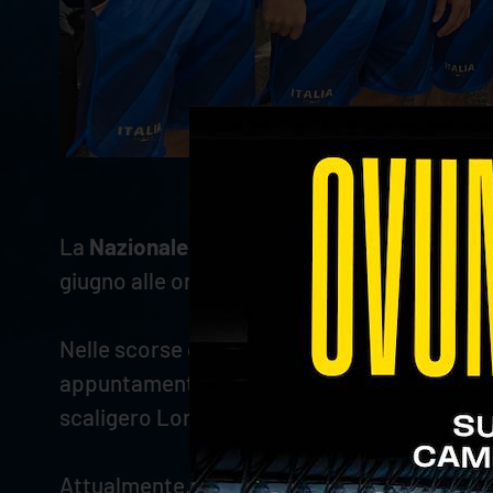
La
Nazionale italiana
si prepara ad affronta
giugno alle ore 19.30 italiane con la sfida co
Nelle scorse ore, l'Italia di Coach De Giorgi
appuntamenti ufficiali, gli azzurri hanno af
scaligero Lorenzo
Cortesia
, autore di 8 pun
Attualmente, l'Italia occupa il quarto posto 