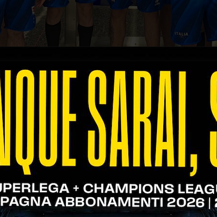
Credits: FIPAV
re la seconda settimana della Volleyball Nations 
ntro la Polonia.
 è atterrata a Chicago, sede di questa Week 2 della 
frontato due test match con il Canada, entrambi vin
ti.
nella classifica generale del torneo a quota 8, frut