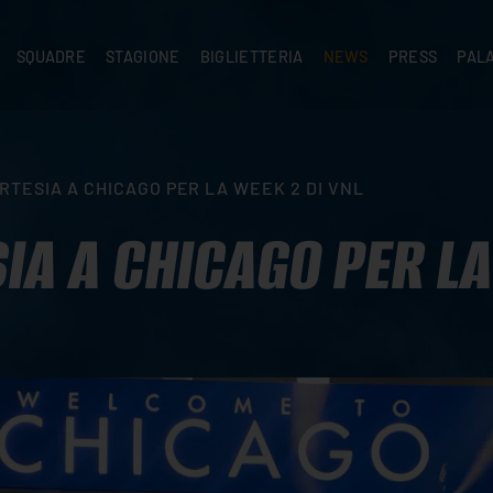
SQUADRE
STAGIONE
BIGLIETTERIA
NEWS
PRESS
PAL
A
PRIMA SQUADRA
SUPERLEGA
ABBONAMENTI
NEWS PRIMA SQUADRA
COMUNICATI S
PALA
SERIE C
CEV CHAMPIONS LEAGUE
RIVENDITORI
NEWS GIOVANILI
ACCREDITI
PAR
NIGRAMMA
PRIMA DIVISIONE
SETTORE GIOVANILE
TIFOSI CON DISABILITÀ
CASA
CORTESIA A CHICAGO PER LA WEEK 2 DI VNL
TTACI
SETTORE GIOVANILE
CAMP
KIDS
SIA A CHICAGO PER L
MINIVOLLEY