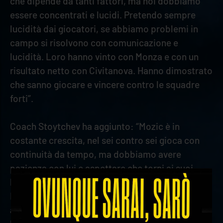
che dipende da tanti fattori, ma noi dobbiamo
essere concentrati e lucidi. Pretendo sempre
lucidità dai giocatori, se abbiamo problemi in
campo si risolvono con comunicazione e
lucidità. Loro hanno vinto con Monza e con un
risultato netto con Civitanova. Hanno dimostrato
che sanno giocare e vincere contro le squadre
forti”.
Coach Stoytchev ha aggiunto: “Mozic è in
costante crescita, nel sei contro sei gioca con
continuità da tempo, ma dobbiamo avere
pazienza con lui e aspettare che torni ai suoi
livelli. Se prevedevamo questo rendimento da
Keita? Queste sono le aspettative di Keita, mi
aspetto ancora più di lui nei prossimi mesi,