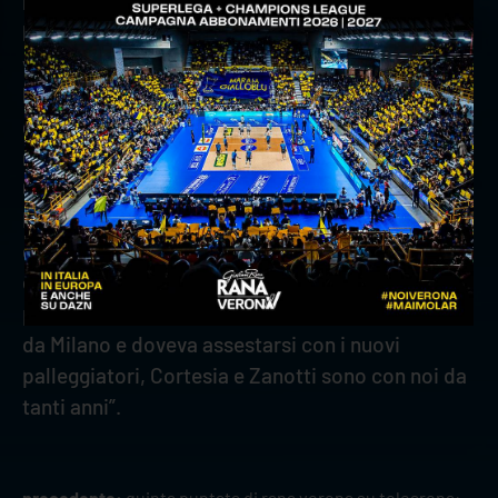
l’infortunio al dito non gli ha mai impedito di
lavorare a livello fisico. Centrali italiani? È un
vantaggio sì, ma anche avere Spirito o Sani che
hanno diversi ruoli ma sono italiani. Non divido i
giocatori in italiani e stranieri, li divido in bravi e
non bravi. Squadre come Trento, Perugia,
Civitanova, tutti hanno italiani, forse più di noi.
Non è questo il nostro punto di forza. Noi siamo
contenti del reparto centrali, di come giocano e
come si allenano, ma ci aspettiamo sempre di
più. Zingel sta prendendo ritmo, Vitelli arrivava
da Milano e doveva assestarsi con i nuovi
palleggiatori, Cortesia e Zanotti sono con noi da
tanti anni”.
precedente:
quinta puntata di rana verona su telearena: