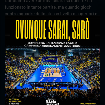
Dobbiamo avere un’idea chiara su questo: ha
funzionato in tante partite, ma quando giochi
contro squadre dello stesso livello o superiori è
importante anche l’aspetto mentale”.
“Perugia ha giocatori di qualità che possono
risolvere la situazione anche da soli – ha
aggiunto – Nella settimana prima di Taranto
abbiamo avuto delle difficoltà a livello fisico.
Adesso siamo messi meglio e se riusciamo a
lavorare bene per un periodo più lungo i risultati
si vedono. Tutte le squadre forti prima o poi
perdono, per ottenere un risultato positivo
contro Perugia bisogna ricevere molto bene su
battute fortissime, poi non basta solo questo: è
necessario creare danni in battuta, perché hanno