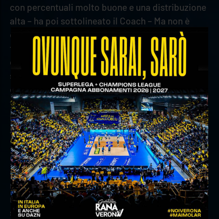
con percentuali molto buone e una distribuzione
alta – ha poi sottolineato il Coach – Ma non è
questo l’unico reparto del nostro gioco
fondamentale per vincere una partita come
quella contro Piacenza. Se le permetti di
staccarti di tre, quattro punti, poi diventa
difficile recuperare, serve una mentalità molto
fredda e la tecnica che prevalga sul fisico.
Dobbiamo giocare una pallavolo di alto livello,
altrimenti risulta complicato. Mozic? Si allena al
100%, come lavoro e impegno è al massimo,
come gioco è perfetto: a muro, in difesa, in
attacco è arrivato ai suoi livelli ma può ancora
migliorare e sono certo che lo farà, perché è
molto concentrato ed esigente nei confronti di
sé stesso”.