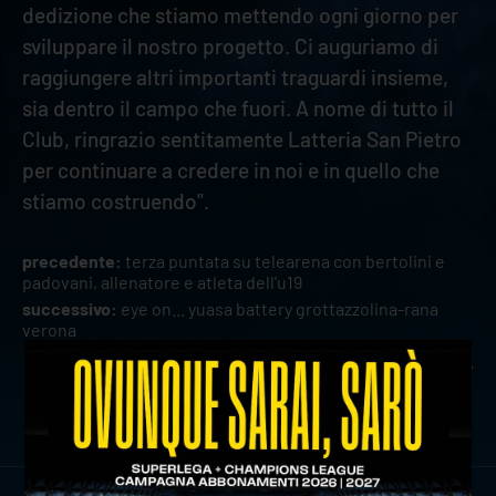
dedizione che stiamo mettendo ogni giorno per
sviluppare il nostro progetto. Ci auguriamo di
raggiungere altri importanti traguardi insieme,
sia dentro il campo che fuori. A nome di tutto il
Club, ringrazio sentitamente Latteria San Pietro
per continuare a credere in noi e in quello che
stiamo costruendo".
precedente:
terza puntata su telearena con bertolini e
padovani, allenatore e atleta dell'u19
successivo:
eye on... yuasa battery grottazzolina-rana
verona
news prima squadra