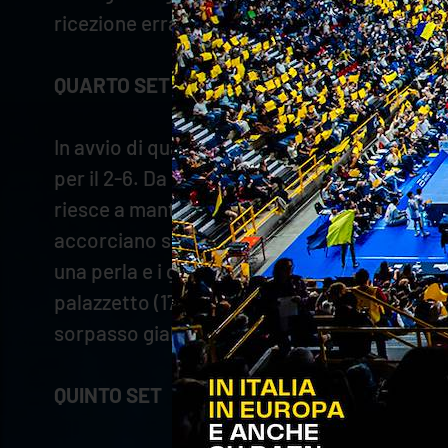
ricezione errata e piazza il punto che ridà vig
QUARTO SET
In avvio di quarto parziale, la Lube spinge f
per il 2-6. Da posto due Keita scarica tutta l
riesce a mantenere un discreto vantaggio (7
accorciano sul 10-13. È ancora il centrale bu
una perla e i gialloblù vanno a -1 (14-15). D
palazzetto (17-17). Ace di Zaytsev, ma Veron
sorpasso gialloblù (23-22). Poi in un finale
QUINTO SET