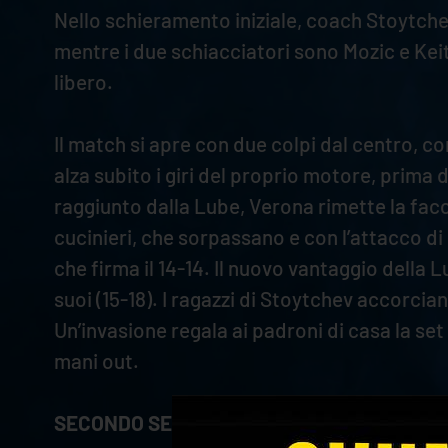
Nello schieramento iniziale, coach Stoytchev
mentre i due schiacciatori sono Mozic e Ke
libero.
Il match si apre con due colpi dal centro, c
alza subito i giri del proprio motore, prima
raggiunto dalla Lube, Verona rimette la facci
cucinieri, che sorpassano e con l’attacco di N
che firma il 14-14. Il nuovo vantaggio dell
suoi (15-18). I ragazzi di Stoytchev accorci
Un’invasione regala ai padroni di casa la set 
mani out.
SECONDO SET