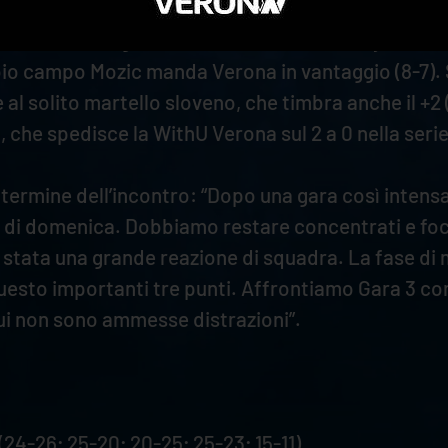
 di Yant, poi un muro da applausi chiude uno scambio
che lanciano i gialloblù sul 4 a 1. L’ace di Zaytsev
ambio campo Mozic manda Verona in vantaggio (8-7).
l solito martello sloveno, che timbra anche il +2 (1
, che spedisce la WithU Verona sul 2 a 0 nella serie
l termine dell’incontro: “Dopo una gara così inte
 di domenica. Dobbiamo restare concentrati e foca
è stata una grande reazione di squadra. La fase di
questo importanti tre punti. Affrontiamo Gara 3 co
cui non sono ammesse distrazioni”.
24-26; 25-20; 20-25; 25-23; 15-11)