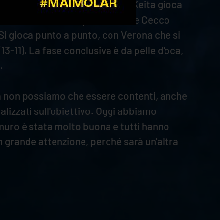
 intenso per il 2 a 0 veronese. Keita gioca
 accorcia le distanze, poi anche De Cecco
 Si gioca punto a punto, con Verona che si
3-11). La fase conclusiva è da pelle d’oca,
.
nsa non possiamo che essere contenti, anche
lizzati sull'obiettivo. Oggi abbiamo
 muro è stata molto buona e tutti hanno
n grande attenzione, perché sarà un'altra