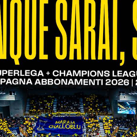
i due, ma Keita e Mosca pareggiano subito i conti (
unteggio, prima che un muro a tre da applausi regal
, ma è ancora Grozdanov a fare la voce grossa a mu
 Grazie al muro di Spirito i punti di vantaggio dive
one vola sul 20-13. I muri di Chinenyeze e Yant, po
 l’urto e con il servizio sbagliato di Yant si aggiud
 positiva e salgono subito sul 3-0. La reazione dei
 scaligeri ritrovano compattezza e guadagnando un 
set in parità (10-10). L’ace di Zaytsev vale il mome
formazione ospite (13-16). Un tocco morbido di Mosc
rutta l’onda a proprio favore e aumenta il distacco 