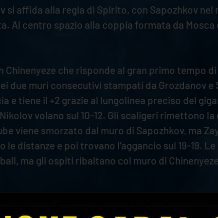
 si affida alla regia di Spirito, con Sapozhkov nel
ita. Al centro spazio alla coppia formata da Mos
on Chinenyeze che risponde al gran primo tempo di 
 dei due muri consecutivi stampati da Grozdanov e S
a e tiene il +2 grazie al lungolinea preciso del giga
ikolov volano sul 10-12. Gli scaligeri rimettono la 
a Lube viene smorzato dal muro di Sapozhkov, ma Za
ano le distanze e poi trovano l’aggancio sul 19-19.
ball, ma gli ospiti ribaltano col muro di Chinenyeze