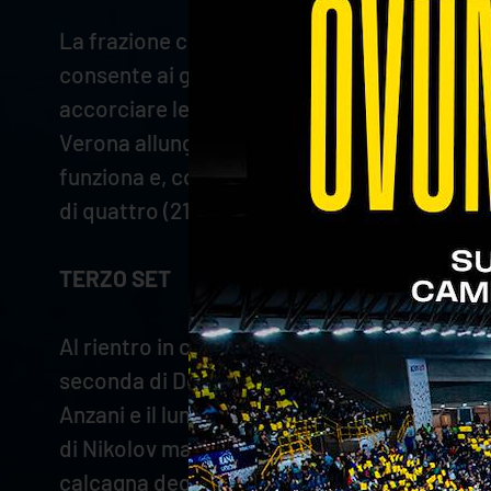
La frazione comincia con Civitanova avanti d
consente ai gialloblù di tornare avanti nel p
accorciare le distanze con l’ace di Bottolo
Verona allunga e tiene lontano gli avversari.
funziona e, complice anche qualche imprecisi
di quattro (21-17). Spirito e compagni reggono
TERZO SET
Al rientro in campo, Verona sfrutta l’inerzia
seconda di De Cecco accorciano sul 6-5. Gli
Anzani e il lungolinea di Nikolov portano il 
di Nikolov manda avanti di tre lunghezze la 
calcagna degli avversari (15-17). La Lube sf