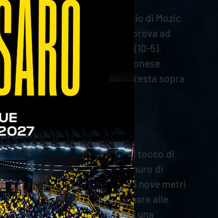
2-2). Una buona serie al servizio di Mozic
i il 7-3. La squadra di Blengini prova ad
ro, incrementando il vantaggio (10-5).
ntano sette (16-9). L’attacco veronese
i, riducono il gap, ma la WithU resta sopra
icano il parziale.
 marchigiani è immediata e con il tocco di
vantaggio di tre punti, poi il muro di
ntaneo sorpasso, poi una serie dai nove metri
a permette ai gialloblù di tornare alle
(18-21). Grozdanov approfitta di una