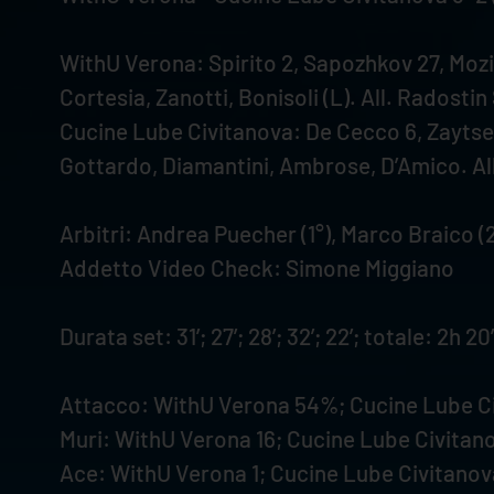
WithU Verona: Spirito 2, Sapozhkov 27, Mozic
Cortesia, Zanotti, Bonisoli (L). All. Radosti
Cucine Lube Civitanova: De Cecco 6, Zaytsev 2
Gottardo, Diamantini, Ambrose, D’Amico. All
Arbitri: Andrea Puecher (1°), Marco Braico (2
Addetto Video Check: Simone Miggiano
Durata set: 31’; 27’; 28’; 32’; 22’; totale: 2h 20’
Attacco: WithU Verona 54%; Cucine Lube C
Muri: WithU Verona 16; Cucine Lube Civitano
Ace: WithU Verona 1; Cucine Lube Civitanov