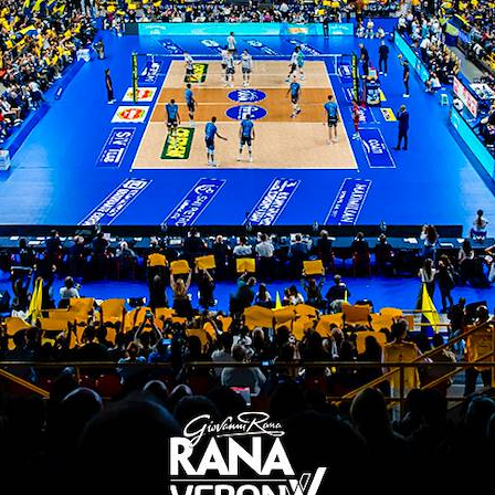
ore ai suoi (19-21). Poi sale in cattedra Nikolov, ch
orte e scava il solo (0-4). Sapozhkov sblocca i suoi
a sua potenza e riavvicina i suoi agli ospiti (4-8).
-12). Verona frena gli entusiasmi marchigiani e c
lgaro a tenere a galla la compagine locale, che resta
ue muri clamorosi di Mosca regalano la parità ai pad
a rimane ancorata grazie a Grozdanov (21-22), che 
 incandescente, Sapozhkov trova il tocco del muro e