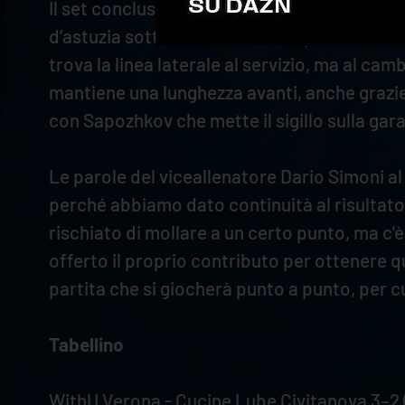
Il set conclusivo si apre l’errore in battuta
d’astuzia sottorete e trova due punti di fila 
trova la linea laterale al servizio, ma al c
mantiene una lunghezza avanti, anche grazie a
con Sapozhkov che mette il sigillo sulla gara
Le parole del viceallenatore Dario Simoni a
perché abbiamo dato continuità al risultato
rischiato di mollare a un certo punto, ma c'
offerto il proprio contributo per ottenere 
partita che si giocherà punto a punto, per 
Tabellino
WithU Verona - Cucine Lube Civitanova 3–2 (