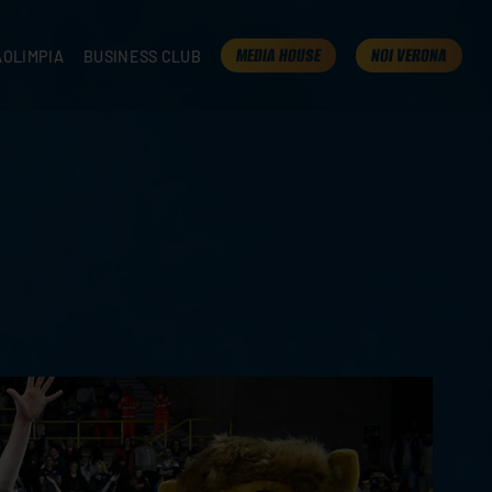
MEDIA HOUSE
NOI VERONA
AOLIMPIA
BUSINESS CLUB
TAMPA
OLIMPIA
I NOSTRI PARTNER
K
PRESENTA LA TUA AZIENDA
 VERONA
B2B AREA
 ROOM