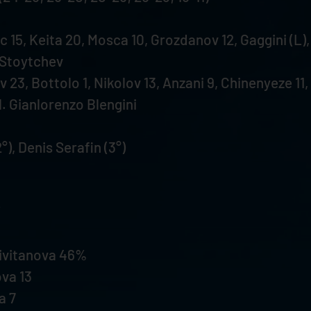
 15, Keita 20, Mosca 10, Grozdanov 12, Gaggini (L),
n Stoytchev
3, Bottolo 1, Nikolov 13, Anzani 9, Chinenyeze 11, B
. Gianlorenzo Blengini
°), Denis Serafin (3°)
ivitanova 46%
va 13
a 7