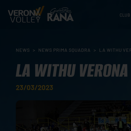
CLUB
STORI
SEDI
ORGA
NEWS
>
NEWS PRIMA SQUADRA
>
LA WITHU VE
CONTA
LA WITHU VERONA 
23/03/2023