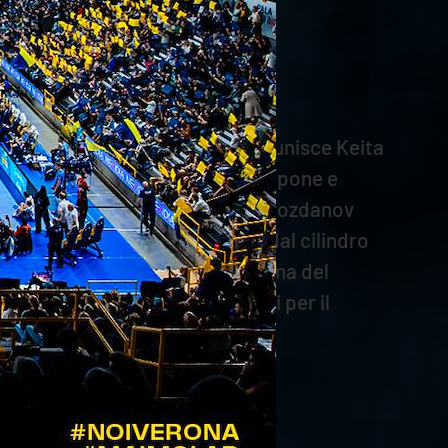
e chiude il set sul 20.25.
 con un grande attacco, a cui si unisce Keita
 La truppa di Blengini non si scompone e
on il primo tempo timbrato da Grozdanov
 in scia (12-14). Mozic estrae dal cilindro
roni di casa e riaccendono il clima del
è decisivo anche dai nove metri per il
 manda la partita al tie-break.