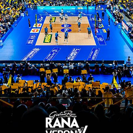
ta e Sapozhkov rimettono in carreggiata i gialloblù
alla squadra di Blengini.
ev
al termine dell’incontro: “Abbiamo giocato una 
cile gestire la pressione che inevitabilmente c’è i
o orgoglioso di come abbiamo lavorato fin qui, ma 
i altre gare complicate. Dobbiamo solo rimetterci al
(25-19; 25-23; 25-23)
 Nikolov 15, Yant 15, Anzani 2, Chinenyeze 8, Balaso
orenzo Blengini