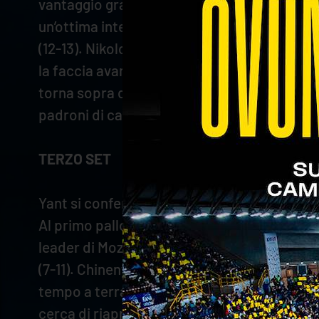
vantaggio grazie all’attacco in diagonale di
un’ottima intesa tra i reparti. La partita è
(12-13). Nikolov timbra l’ace nella zona di co
la faccia avanti grazie all’attacco di Zaytsev
torna sopra di due, ma gli scaligeri non si ab
padroni di casa mettono il sigillo sul set.
TERZO SET
Yant si conferma una spina nel fianco e dà il
Al primo pallone toccato Cortesia trova il pe
leader di Mozic, che stampa due muri da app
(7-11). Chinenyeze suona la svegli ai suoi, c
tempo a terra per Cortesia, che anticipa il p
cerca di riaprire i giochi, ma Keita smorza g