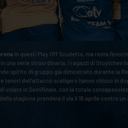
erona
in questi Play Off Scudetto, ma resta l’enor
n una serie straordinaria. I ragazzi di Stoytchev h
de spirito di gruppo già dimostrato durante la Reg
 tenori dell’attacco scaligero hanno chiuso in dopp
i volare in Semifinale, con la totale consapevolez
della stagione prenderà il via il 16 aprile contro 