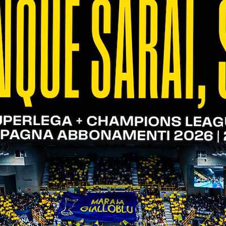
 Keita per il 4-8. I ragazzi di Stoytchev mantengon
 vivace e la Lube riduce il gap dopo un video chec
nflitto e pareggia il parziale (14-14). L’equilibrio 
 (18-17). Gaggini mette le ali sulla battuta di Garcia
battono e rimettono la frazione in parità con Keita 
 via al terzo set. La reazione gialloblù è immediata
rtugio vincente al centro e Verona prova l’allungo (
lausi (6-8). Regge ancora la diga eretta da Verona
he prima accorciano le distanze e poi pareggiano i co
allonetto di Keita e gli ospiti guadagnano di nuovo
li entusiasmi con un muro calibrato al millimetro (1