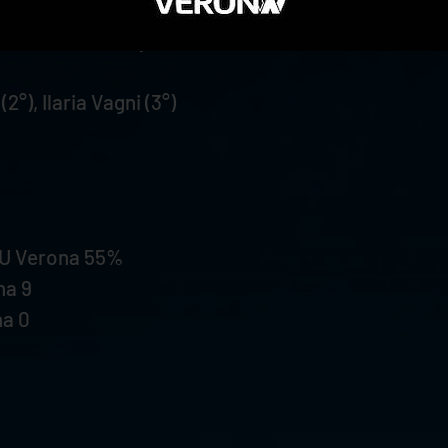
 12, Keita 17, Mosca 1, Grozdanov 3, Gaggini (L), R
 All. Radostin Stoytchev
2°), Ilaria Vagni (3°)
hU Verona 55%
na 9
na 0