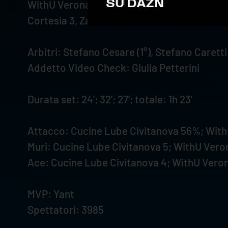
WithU Verona: Spirito 2, Sapozhkov 14, Mozic
Cortesia 3, Zanotti, Bonisoli, Massafeli (L).
Arbitri: Stefano Cesare (1°), Stefano Caretti (
Addetto Video Check: Giulia Petterini
Durata set: 24’; 32’; 27’; totale: 1h 23’
Attacco: Cucine Lube Civitanova 56%; Wit
Muri: Cucine Lube Civitanova 5; WithU Vero
Ace: Cucine Lube Civitanova 4; WithU Vero
MVP: Yant
Spettatori: 3985