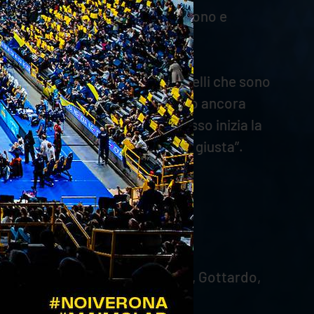
. Poi Nikolov e Yant si riaccendono e
serie molto impegnativa con quelli che sono
n partite così, perché non abbiamo ancora
la stagione non è finita e adesso inizia la
 lavoro e ripartire con la testa giusta”.
 (L), Sottile, Garcia, Bottolo 1, Gottardo,