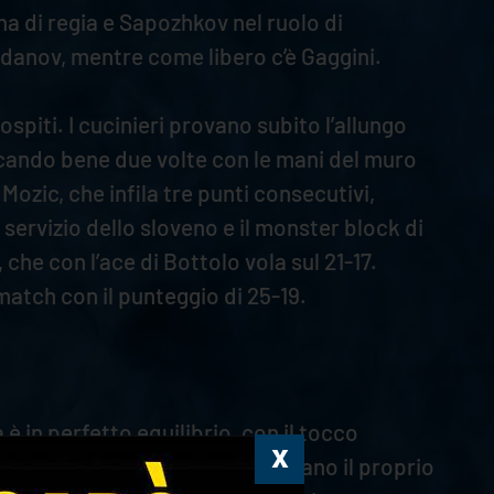
a di regia e Sapozhkov nel ruolo di
zdanov, mentre come libero c’è Gaggini.
spiti. I cucinieri provano subito l’allungo
giocando bene due volte con le mani del muro
ozic, che infila tre punti consecutivi,
servizio dello sloveno e il monster block di
 che con l’ace di Bottolo vola sul 21-17.
 match con il punteggio di 25-19.
 è in perfetto equilibrio, con il tocco
ncorossa e i gialloblù incrementano il proprio