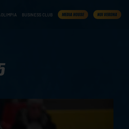
MEDIA HOUSE
NOI VERONA
AOLIMPIA
BUSINESS CLUB
TAMPA
OLIMPIA
I NOSTRI PARTNER
K
PRESENTA LA TUA AZIENDA
 VERONA
B2B AREA
 ROOM
5