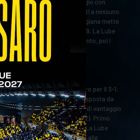
o le quattro lunghezze di vantaggio con
k contestato che non assegna punti a nessuno
non si spezza, ma la truppa marchigiana mette
 e Mozic ne approfitta per il 19-19. La Lube
(21-21). Si va avanti punto a punto, poi i
, ma Zaytsev blocca Keita a muro per il 3-1.
3-5). All’ace di Zaytsev c’è la risposta da
 e diventa quattro le lunghezze di vantaggio
nti con la pipe di Nikolov (12-12). Primo
 due punti di vantaggio (13-15). La Lube
7-20). I padroni di casa tornano alle