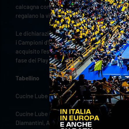
calcagna con il diagonale di Nikolov, ma Kei
regalano la vittoria e il passaggio del turno 
Le dichiarazioni di coach
Radostin Stoytch
i Campioni d'Italia in carica. Non è stato fa
acquisito l'esperienza necessaria. Sono molt
fase dei Play Off per il quinto posto, per cu
Tabellino
Cucine Lube Civitanova – WithU Verona 3–0 
Cucine Lube Civitanova: De Cecco, Zaytsev 11,
Diamantini, Ambrose, D’Amico (L). All. Gianl