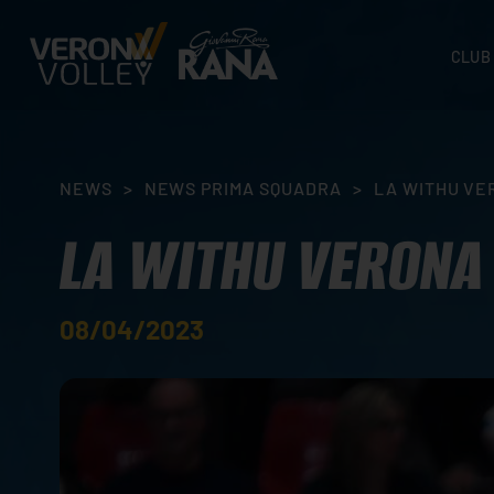
CLUB
STORI
SEDI
ORGA
NEWS
>
NEWS PRIMA SQUADRA
>
LA WITHU VE
CONTA
LA WITHU VERONA 
08/04/2023