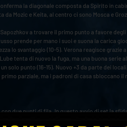
onferma la diagonale composta da Spirito in cabin
a da Mozic e Keita, al centro ci sono Mosca e Gro
è Sapozhkov a trovare il primo punto a favore degli o
 Il russo prende per mano i suoi e suona la carica 
za lo svantaggio (10-5). Verona reagisce grazie a M
ube tenta di nuovo la fuga, ma una buona serie al 
un solo punto (16-15). Nuovo +3 da parte dei locali,
el primo parziale, ma i padroni di casa sbloccano il
con due punti di fila. In questo avvio di set la sfida
e metri Mozic mette in difficoltà la retroguardia bia