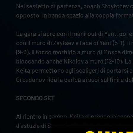
Nel sestetto di partenza, coach Stoytchev c
opposto. In banda spazio alla coppia format
La gara si apre con il mani-out di Yant, poi 
con il muro di Zaytsev e l’ace di Yant (5-1).
(9-3). Il tocco morbido a muro di Mosca dimez
bloccando anche Nikolov a muro (12-10). La L
Keita permettono agli scaligeri di portarsi a 
Grozdanov ridà la carica ai suoi sul finire d
SECONDO SET
Al rientro in campo, Keita si prende la scena 
d’astuzia di Spirito che vale il 3-5. Dai nov