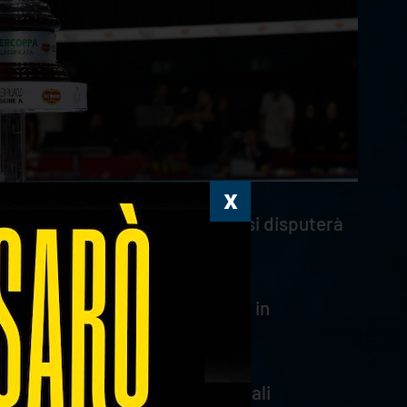
ga 2026
, che per la prima volta si disputerà
bbraio e domenica 1° marzo.
 dopo la Del Monte® Coppa Italia in
 Susa Scai Perugia. Le Semifinali