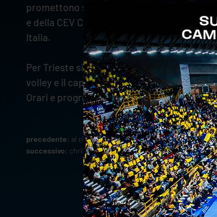
promettono spettacolo di altissimo livello: 
e della CEV Champions League; dall’altra par
Italia.
Per Trieste si tratta della terza Supercoppa
volley e il capoluogo friulano.
Orari e programmazione televisiva delle gar
precedente:
al risparmio noi verona cup: staforini elett
successivo:
christenson campione d'inverno della al ris