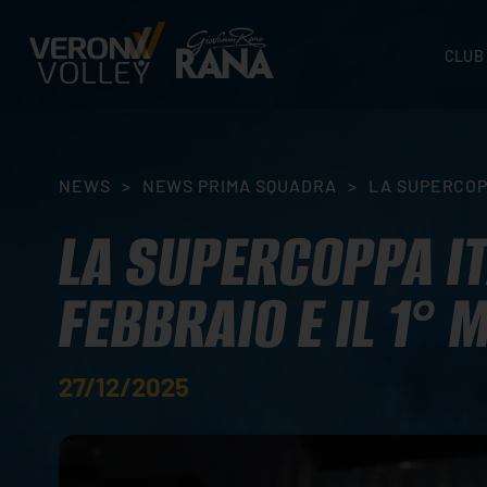
CLUB
STORI
SEDI
ORGA
NEWS
>
NEWS PRIMA SQUADRA
>
LA SUPERCOPP
CONTA
LA SUPERCOPPA IT
FEBBRAIO E IL 1° 
27/12/2025