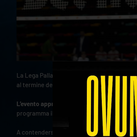
La Lega Pallavolo Serie A ha ufficializzato 
al termine della Regular Season e prima dell’
L’evento approda a Trieste, con il PalaTries
programma il 7 e 8 febbraio a Bologna.
A contendersi la Supercoppa saranno Itas Tr