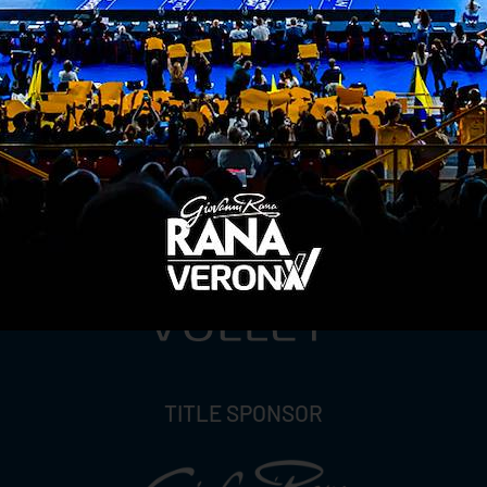
ITI ALLA
NEWSLETTER
ISC
TITLE SPONSOR