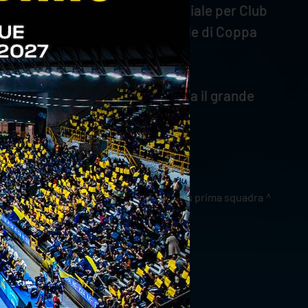
ugia, fresca vincitrice del Mondiale per Club
 di fronte nel remake della Finale di Coppa
007/08, confermando il legame tra il grande
news prima squadra