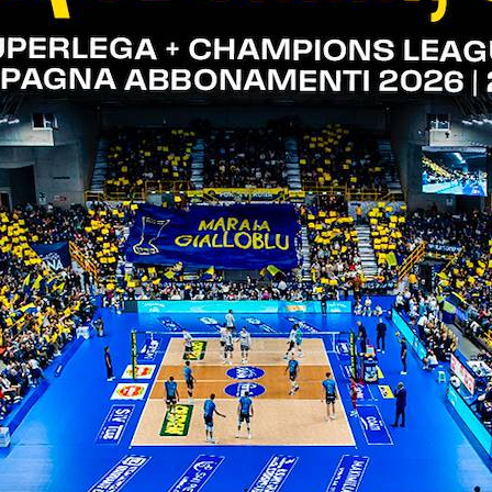
Trento, Campione d’Italia in carica, affronterà Per
te della rete, Civitanova e Verona si ritroveranno
 della storia, dopo le edizioni del 1999/00 e del 2
e saranno comunicati nei prossimi giorni.
o migliore in campo alla sua prima casalinga
parmio noi verona cup