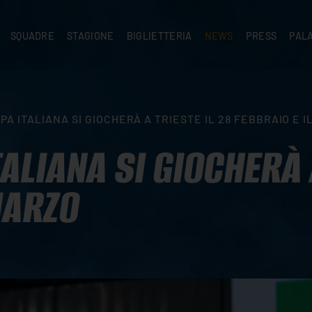
SQUADRE
STAGIONE
BIGLIETTERIA
NEWS
PRESS
PAL
A
PRIMA SQUADRA
SUPERLEGA
ABBONAMENTI
NEWS PRIMA SQUADRA
COMUNICATI S
PALA
SERIE C
CEV CHAMPIONS LEAGUE
RIVENDITORI
NEWS GIOVANILI
ACCREDITI
PAR
NIGRAMMA
PRIMA DIVISIONE
SETTORE GIOVANILE
TIFOSI CON DISABILITÀ
CASA
A ITALIANA SI GIOCHERÀ A TRIESTE IL 28 FEBBRAIO E I
TTACI
SETTORE GIOVANILE
CAMP
KIDS
ALIANA SI GIOCHERÀ A
MINIVOLLEY
MARZO