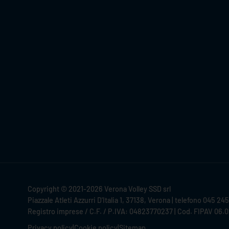
Copyright © 2021-2026 Verona Volley SSD srl
Piazzale Atleti Azzurri D'Italia 1, 37138, Verona | telefono 045 24
Registro imprese / C.F. / P.IVA: 04823770237 | Cod. FIPAV 06.
Privacy policy
|
Cookie policy
|
Sitemap