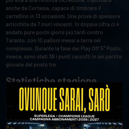
anche da Cortesia, capace di timbrare il
cartellino in 13 occasioni. Una prova di spessore
arricchita da 7 muri vincenti. In doppia cifra ci è
andato pure pochi giorni più tardi contro
Taranto, con 10 palloni messi a terra nel
complesso. Durante la fase dei Play Off 5° Posto,
invece, sono stati 38 i punti raccolti in sei partite
giocate dal posto tre.
Statistiche stagione
2023/2024
Partite giocate: 17
Set disputati: 56
Punti: 96