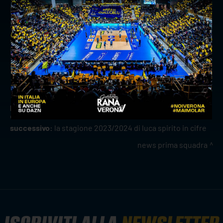
Break point: 41
Ace: 8
Attacchi vincenti: 57
Percentuali attacco: 57%
Muri vincenti: 31
precedente:
la stagione 2023/2024 di noumory keita in
cifre
successivo:
la stagione 2023/2024 di luca spirito in cifre
news prima squadra