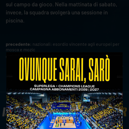
sul campo da gioco. Nella mattinata di sabato,
invece, la squadra svolgerà una sessione in
piscina.
precedente:
nazionali: esordio vincente agli europei per
mosca e mozic
successivo:
epico play e verona volley ancora insieme
news prima squadra
ISCRIVITI ALLA
NEWSLETTER