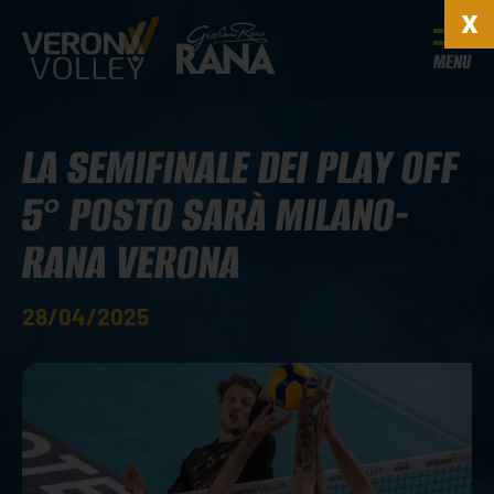
MENU
LA SEMIFINALE DEI PLAY OFF
5° POSTO SARÀ MILANO-
RANA VERONA
28/04/2025