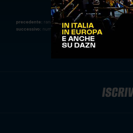
precedente:
rana verona perde il derby con padova
successivo:
numeri e curiosità alla vigilia di pallavolo 
ISCRIV