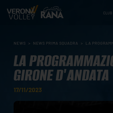
CLUB
STORI
SEDI
ORGA
NEWS
>
NEWS PRIMA SQUADRA
>
LA PROGRAMM
CONTA
LA PROGRAMMAZION
GIRONE D'ANDATA
17/11/2023