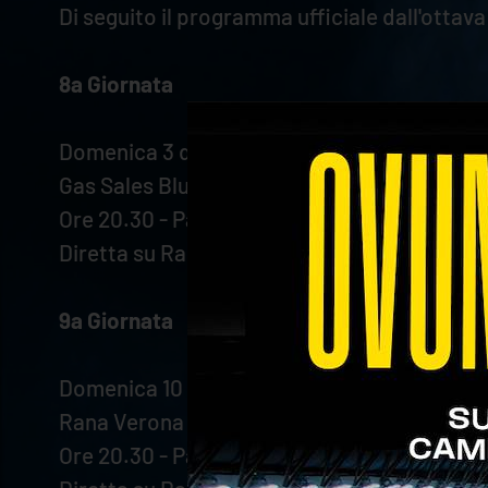
Di seguito il programma ufficiale dall'ottav
8a Giornata
Domenica 3 dicembre
Gas Sales Bluenergy Piacenza - Rana Veron
Ore 20.30 - PalaBanca
Diretta su Rai Sport e VBTV
9a Giornata
Domenica 10 dicembre
Rana Verona - Allianz Milano
Ore 20.30 - Pala AGSM AIM