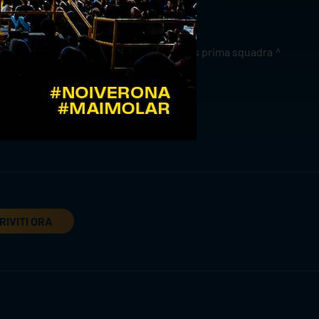
news prima squadra
RIVITI ORA