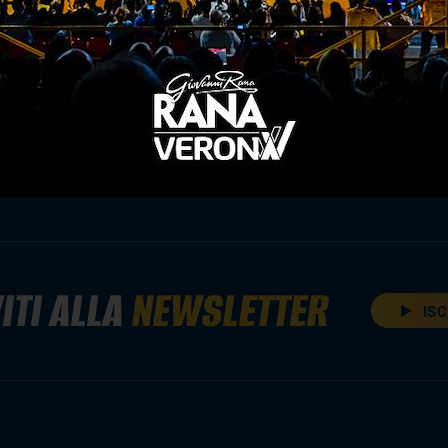
padova-rana verona
ITI ALLA
NEWSLETTER
ISC