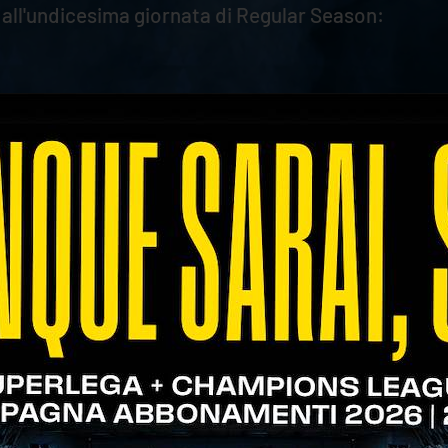
a all'undicesima giornata di Regular Season:
a