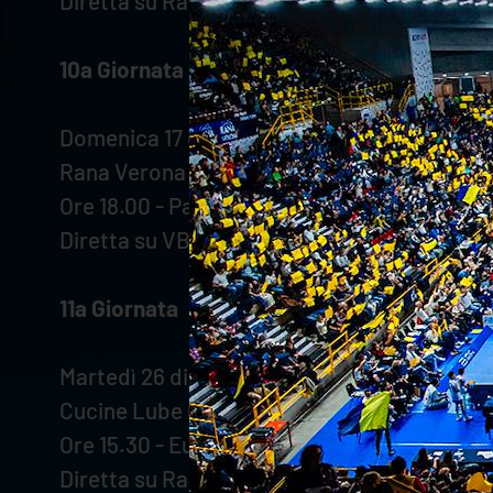
Diretta su Rai Sport e VBTV
10a Giornata
Domenica 17 dicembre
Rana Verona - Cisterna Volley
Ore 18.00 - Pala AGSM AIM
Diretta su VBTV
11a Giornata
Martedì 26 dicembre
Cucine Lube Civitanova - Rana Verona
Ore 15.30 - Eurosuole Forum
Diretta su Rai Sport e VBTV