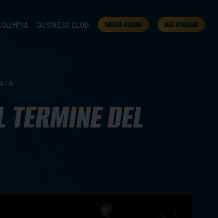
MEDIA HOUSE
NOI VERONA
AOLIMPIA
BUSINESS CLUB
TAMPA
OLIMPIA
I NOSTRI PARTNER
K
PRESENTA LA TUA AZIENDA
 VERONA
B2B AREA
DATA
 ROOM
L TERMINE DEL