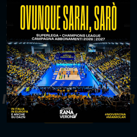
alle ore 18.00.
precedente:
rana verona sfida piacenza in casa nei quarti
di coppa italia il 29 dicembre
successivo:
al risparmio noi verona cup: successo per
cortesia contro taranto
news prima squadra
ISCRIVITI ALLA
NEWSLETTER
ISCRIVITI ORA