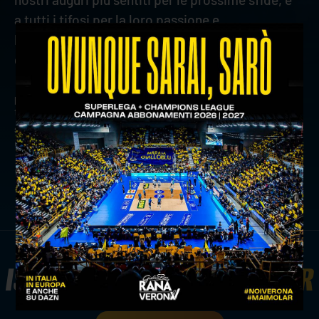
a tutti i tifosi per la loro passione e
l’incoraggiamento che sapranno dare a questa
grande squadra".
precedente:
taranto ha la meglio, withu verona cede al
tie-break
successivo:
numeri e curiosità alla vigilia di withu verona -
gioiella prisma taranto
news prima squadra
ISCRIVITI ALLA
NEWSLETTER