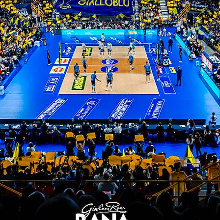
ITI ALLA
NEWSLETTER
ISC
TITLE SPONSOR