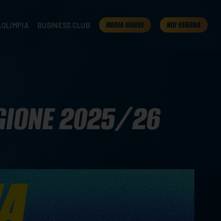
MEDIA HOUSE
NOI VERONA
AOLIMPIA
BUSINESS CLUB
TAMPA
OLIMPIA
I NOSTRI PARTNER
K
PRESENTA LA TUA AZIENDA
 VERONA
B2B AREA
 ROOM
AGIONE 2025/26