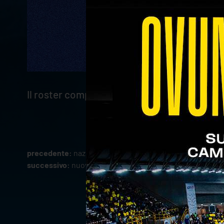
Il roster completo di Rana Verona per la st
precedente:
nazionali: il brasile chiude al comando la pri
successivo:
nuovo collegiale in u21 per bonisoli e valbu