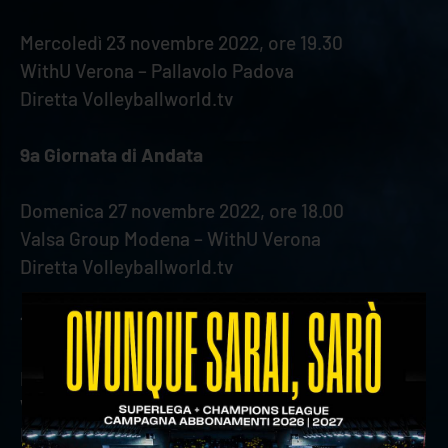
Mercoledì 23 novembre 2022, ore 19.30
WithU Verona – Pallavolo Padova
Diretta Volleyballworld.tv
9a Giornata di Andata
Domenica 27 novembre 2022, ore 18.00
Valsa Group Modena – WithU Verona
Diretta Volleyballworld.tv
10a Giornata di Andata
Domenica 4 dicembre 2022, ore 20.30
WithU Verona – Emma Villas Aubay Siena
Diretta Volleyballworld.tv