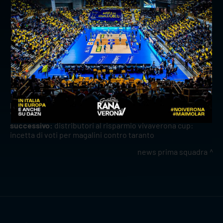
11a Giornata di Andata
Sabato 10 dicembre 2022, ore 17.00
Top Volley Cisterna – WithU Verona
Diretta RAI Sport e Volleyballworld.tv
precedente:
erbe group confermato official partner di
verona volley
successivo:
distributori al risparmio vivaverona cup:
incetta di voti per magalini contro taranto
news prima squadra