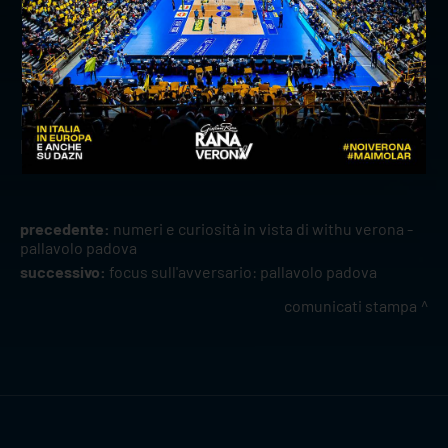
Diretta RAI Sport e Volleyballworld.tv
Giovedì 29 dicembre 2022, ore 20.30
Match da definire
Diretta RAI Sport e Volleyballworld.tv
precedente:
numeri e curiosità in vista di withu verona -
pallavolo padova
successivo:
focus sull'avversario: pallavolo padova
comunicati stampa