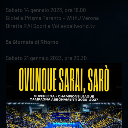
Sabato 14 gennaio 2023, ore 18.00
Gioiella Prisma Taranto – WithU Verona
Diretta RAI Sport e Volleyballworld.tv
5a Giornata di Ritorno
Sabato 21 gennaio 2023, ore 20.30
WithU Verona – Allianz Milano
Diretta Volleyballworld.tv
Del Monte® Coppa Italia – Quarti di Finale
Mercoledì 28 dicembre 2022, ore 20.30
Match da definire