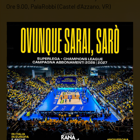
Ore 9.00, PalaRobbi (Castel d'Azzano, VR)
U14 Girone Silver - 7a Giornata
Bassano Volley-Verona Volley Autoteam9
Ore 10.30, CMP Arena (Bassano del Grappa. VR)
U12 Misto 6x6 Girone S Silver - 2a Giornata
Verona Volley Vivienergia Blu-Arbizzano Volley
Ore 15.30, Palestra Pacinotti
U12 Misto 3x3 Girone H - 8a Giornata
Arbizzano Volley-Verona Volley Vivienergia Gialla
Ore 15.30, Palestra Comunale (Arbizzano di
Negrar di Verona, VR)
NOTE