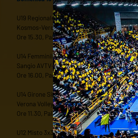
U19 Regionale Qualificazione - 3a Giornata
Kosmos-Verona Volley Autoteam9
Ore 15.30, Palestra Scuole Fermi Sant'Albert
U14 Femminile - Ottavi di Finale
Sangio AVTV-Verona Volley Autoteam9
Ore 16.00, Palestra Scuola Marconi (San Gio
U14 Girone Silver - 6a Giornata
Verona Volley Autoteam9-New Volley Cartig
Ore 11.30, Palestra Scuola Dall'Oca Bianca
U12 Misto 3x3 Girone H - 7a Giornata