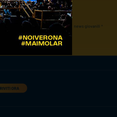
news giovanili
RIVITI ORA