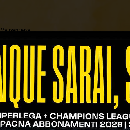
o Valpantena
eam9