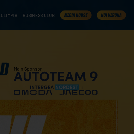
MEDIA HOUSE
NOI VERONA
AOLIMPIA
BUSINESS CLUB
TAMPA
OLIMPIA
I NOSTRI PARTNER
K
PRESENTA LA TUA AZIENDA
 VERONA
B2B AREA
 ROOM
ND
Main Sponsor