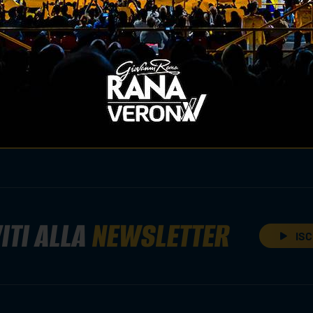
nto preso in serie c
ITI ALLA
NEWSLETTER
ISC