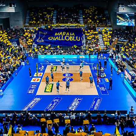
o (Sant'Alberto Zero Branco, TV)
vanni Lupatato, VR)
liano