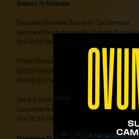
Sabato 14 febbraio
Seconda Divisione Girone B - 5a Giornata
Verona Volley Autoteam9-Libertas Montori
Ore 17.00, Palazzetto Comunale Novaglie
Prima Divisione Girona A - 14a Giornata
H2000-Verona Volley Autoteam9
Ore 20.30, Palazzetto Le Grazie
Serie C Girone B - 13a Giornata
Carpenteria K2 Urban-Verona Volley Autot
Ore 20.30, Palestra 8 Marzo (Mirano, VE)
Domenica 15 febbraio