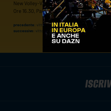
New Volley-Verona Volley Vivienergia Gialla
Ore 16.30, Palestra Roverchiara (VR)
precedente:
vittoria per l'u19 nella fase regionale, un pu
successivo:
vittorie per u19 e u17 nella fase regionale
ISCRIV