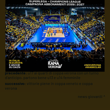
Ore 20.30, Palestra Scuola Dall'Oca Bianca
U17 Girone B - 3a Giornata
Verona Volley Autoteam9 A-U17Hellas
Ore 10.30, Tensostruttura Palasport
U19 Girone A - 3a Giornata
Verona Volley Autoteam9-Libertas Montorio
Ore 17.00, Palestra Don Calabria
precedente:
u17 ai quarti di coppa verona con un turno
d'anticipo, partono bene u13 e u14 femminile
successivo:
vittorie piene in coppa veneto e coppa
verona
news giovanili