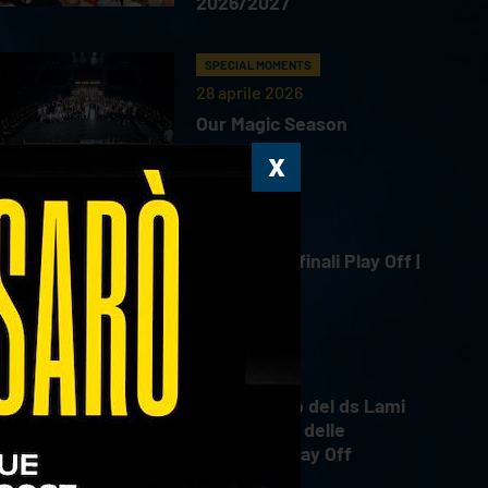
2026/2027
SPECIAL MOMENTS
28 aprile 2026
Our Magic Season
HIGHLIGHTS
18 aprile 2026
Gara 4 Semifinali Play Off |
18.04.2026
INTERVIEWS
18 aprile 2026
Il commento del ds Lami
dopo Gara 4 delle
Semifinali Play Off