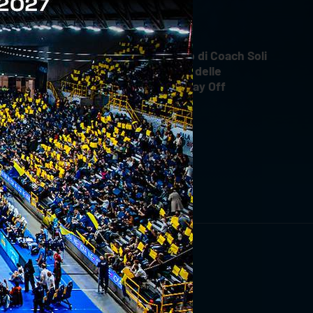
INTERVIEWS
18 aprile 2026
Il commento di Coach Soli
dopo Gara 4 delle
Semifinali Play Off
RIVITI ORA