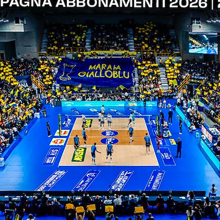
ITI ALLA
NEWSLETTER
ISC