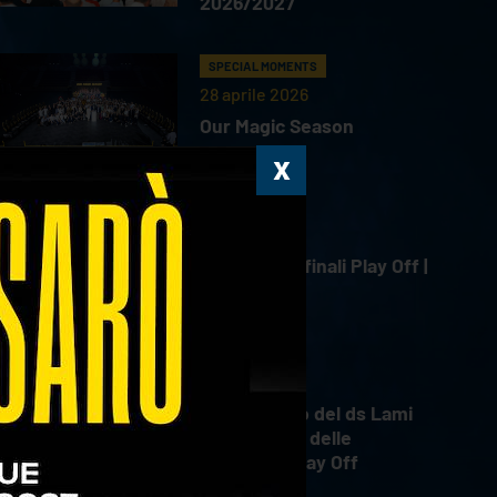
2026/2027
SPECIAL MOMENTS
28 aprile 2026
Our Magic Season
HIGHLIGHTS
18 aprile 2026
Gara 4 Semifinali Play Off |
18.04.2026
INTERVIEWS
18 aprile 2026
Il commento del ds Lami
dopo Gara 4 delle
Semifinali Play Off