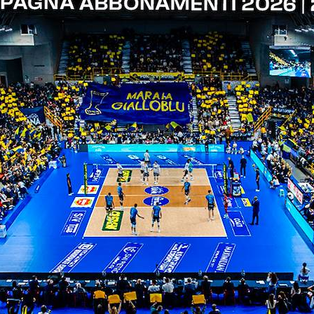
ITI ALLA
NEWSLETTER
ISC