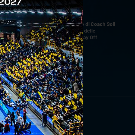
INTERVIEWS
18 aprile 2026
Il commento di Coach Soli
dopo Gara 4 delle
Semifinali Play Off
RIVITI ORA