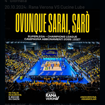
4° Giornata
20.10.2024: Rana Verona VS Cucine Lube
Civitanova
05.01.2024: Cucine Lube Civitanova VS Rana
Verona
5° Giornata
27.10.2024: Allianz Milano VS Rana Verona
12.01.2025: Rana Verona VS Allianz Milano
6° Giornata
03.11.2024: Rana Verona VS Valsa Group Modena
19.01.2025: Valsa Group Modena VS Rana Verona
7° Giornata
10.11.2024: Itas Trentino VS Rana Verona