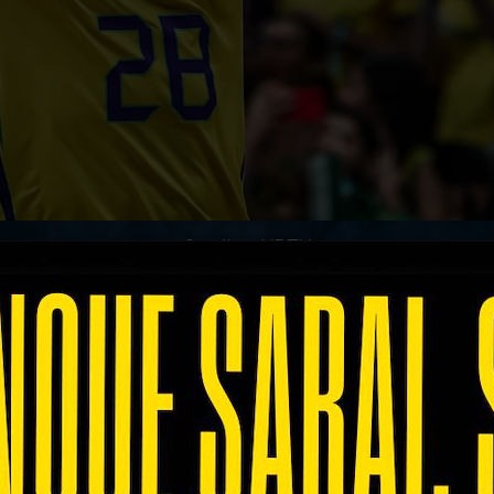
Credits: VBTV
ana della Volleyball Nations League 2025, dove sa
w Arena di Chicago (USA).
alcare i campi internazionali pochi giorni più tard
e quella contro l'Italia del suo nuovo compagno di