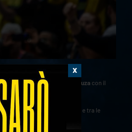
rà protagonista anche
Darlan Souza
con il
i la Week 1 disputata in Canada e tra le
 squadra Cortesia.