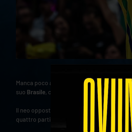
Manca poco all'inizio della seconda settim
suo
Brasile
, che scenderà in campo alla No
Il neo opposto scaligero tornerà, dunque, a c
quattro partite che affronterà ci sarà anch