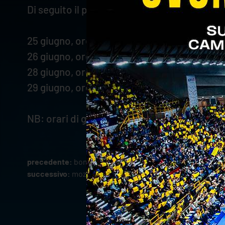
Di seguito il programma della formazione v
25 giugno, ore 23.00: Canada-Brasile
26 giugno, ore 23.00: Brasile-Cina
28 giugno, ore 23.00: Brasile-Italia
29 giugno, ore 23.00: Brasile-Polonia
NB: orari di gioco italiani
precedente:
bonisoli e valbusa in u21, sani e gironi in az
successivo:
mozic tra i convocati dalla slovenia di coach 