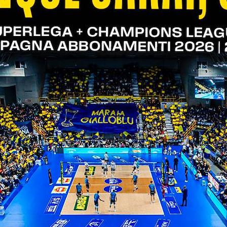
erdeoro:
zurro in vista delle universiadi
soli per la week 2 di vnl