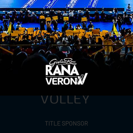
ITI ALLA
NEWSLETTER
ISC
TITLE SPONSOR