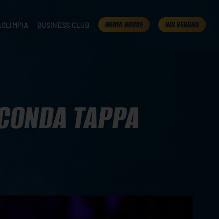
MEDIA HOUSE
NOI VERONA
AOLIMPIA
BUSINESS CLUB
TAMPA
OLIMPIA
I NOSTRI PARTNER
K
PRESENTA LA TUA AZIENDA
 VERONA
B2B AREA
 ROOM
ECONDA TAPPA