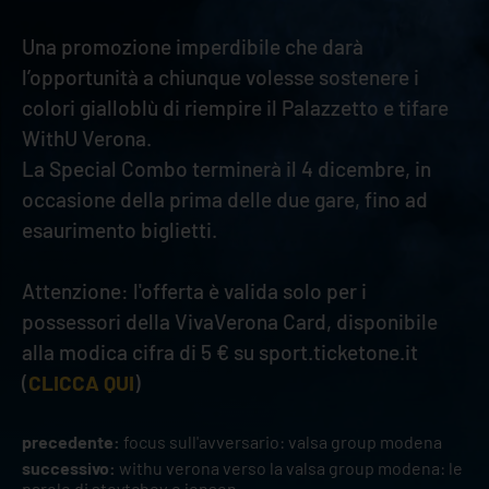
Una promozione imperdibile che darà
l’opportunità a chiunque volesse sostenere i
colori gialloblù di riempire il Palazzetto e tifare
WithU Verona.
La Special Combo terminerà il 4 dicembre, in
occasione della prima delle due gare, fino ad
esaurimento biglietti.
Attenzione: l'offerta è valida solo per i
possessori della VivaVerona Card, disponibile
alla modica cifra di 5 € su sport.ticketone.it
(
CLICCA QUI
)
precedente:
focus sull'avversario: valsa group modena
successivo:
withu verona verso la valsa group modena: le
parole di stoytchev e jensen