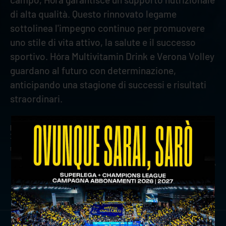
di alta qualità. Questo rinnovato legame
sottolinea l'impegno continuo per promuovere
uno stile di vita attivo, la salute e il successo
sportivo. Hóra Multivitamin Drink e Verona Volley
guardano al futuro con determinazione,
anticipando una stagione di successi e risultati
straordinari.
precedente:
verona volley riceve il premio verona giovani
2023
successivo:
focus sull'avversario: sir susa vim perugia
news prima squadra