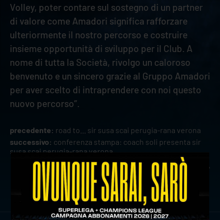
Volley, poter contare sul sostegno di un partner
di valore come Amadori significa rafforzare
ulteriormente il nostro percorso e costruire
insieme opportunità di sviluppo per il Club. A
nome di tutta la Società, rivolgo un caloroso
benvenuto e un sincero grazie al Gruppo Amadori
per aver scelto di intraprendere con noi questo
nuovo percorso”.
precedente:
road to... sir susa scai perugia-rana verona
successivo:
conferenza stampa: coach soli presenta sir
susa scai perugia-rana verona
news prima squadra