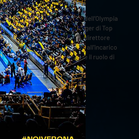
volo: è stato direttore sportivo dell’Olympia
0 al 2012 è diventato Team Manager di Top
ondo del volley veronese come direttore
ndo un decennio di storia fino all'incarico
na Volley. Attualmente, ricopre il ruolo di
ro.