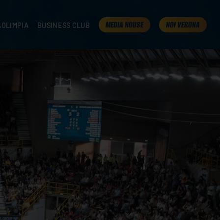
MEDIA HOUSE
NOI VERONA
AOLIMPIA
BUSINESS CLUB
TAMPA
OLIMPIA
I NOSTRI PARTNER
K
PRESENTA LA TUA AZIENDA
 VERONA
B2B AREA
 ROOM