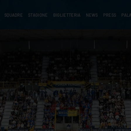
SQUADRE
STAGIONE
BIGLIETTERIA
NEWS
PRESS
PAL
A
PRIMA SQUADRA
SUPERLEGA
ABBONAMENTI
NEWS PRIMA SQUADRA
COMUNICATI S
PALA
SERIE C
CEV CHAMPIONS LEAGUE
RIVENDITORI
NEWS GIOVANILI
ACCREDITI
PAR
NIGRAMMA
PRIMA DIVISIONE
SETTORE GIOVANILE
TIFOSI CON DISABILITÀ
CASA
TTACI
SETTORE GIOVANILE
CAMP
KIDS
MINIVOLLEY