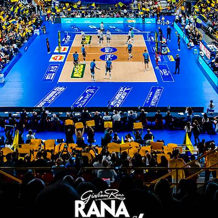
Classe ’72, una vita dedicata alla palla
Volley Massa dal 2009 al 2010. Dal 201
Team Volley e dal 2012 è entrato nel m
sportivo di BluVolley Verona, attraversa
di Direttore Sportivo nella società Vero
Amministratore unico del Club scalige