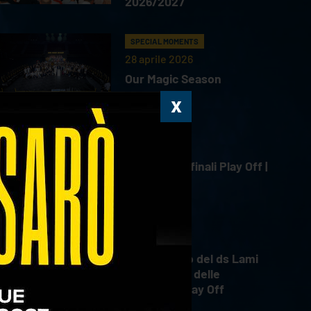
2026/2027
SPECIAL MOMENTS
28 aprile 2026
Our Magic Season
HIGHLIGHTS
18 aprile 2026
Gara 4 Semifinali Play Off |
18.04.2026
INTERVIEWS
18 aprile 2026
Il commento del ds Lami
dopo Gara 4 delle
Semifinali Play Off