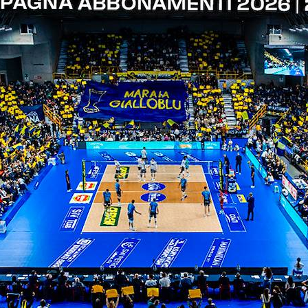
ITI ALLA
NEWSLETTER
ISC