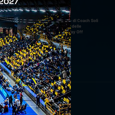
INTERVIEWS
18 aprile 2026
Il commento di Coach Soli
dopo Gara 4 delle
Semifinali Play Off
RIVITI ORA