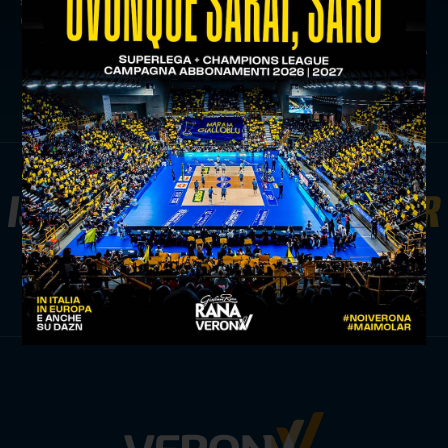
di verona volley
news prima squadra
ISCRIVITI ALLA
NEWSLETTER
ISCRIVITI ORA