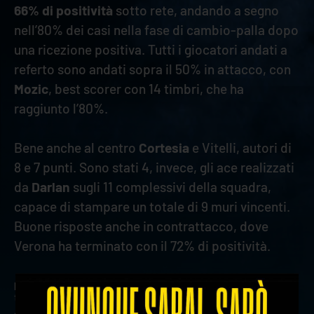
66% di positività
sotto rete, andando a segno
nell’80% dei casi nella fase di cambio-palla dopo
una ricezione positiva. Tutti i giocatori andati a
referto sono andati sopra il 50% in attacco, con
Mozic
, best scorer con 14 timbri, che ha
raggiunto l’80%.
Bene anche al centro
Cortesia
e Vitelli, autori di
8 e 7 punti. Sono stati 4, invece, gli ace realizzati
da
Darlan
sugli 11 complessivi della squadra,
capace di stampare un totale di 9 muri vincenti.
Buone risposte anche in contrattacco, dove
Verona ha terminato con il 72% di positività.
precedente:
disponibili i biglietti per rana verona-itas
trentino del 2 novembre
successivo:
saf bianco confermato come jersey sponsor