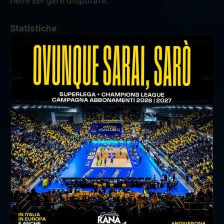
Statistiche
343 punti totali; 125 break point
464 battute, 39 ace, 87 errori, 1,86 ace per set
400 ricezioni, 39 errori, 194 negative, 67 perfette,
16,7% perfetta
546 attacchi, 44 errori, 40 murati, 260 vincenti,
47,6% attacchi vincenti
44 muri; 2,10 muri per set
precedente:
simeoni arti grafiche diventa official partner
di verona volley
successivo:
match analysis: cucine lube civitanova - withu
verona in numeri