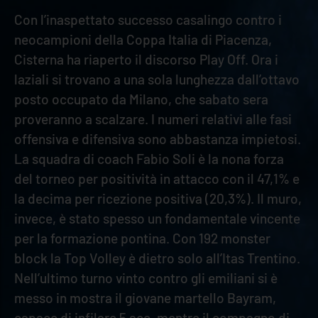
Con l’inaspettato successo casalingo contro i
neocampioni della Coppa Italia di Piacenza,
Cisterna ha riaperto il discorso Play Off. Ora i
laziali si trovano a una sola lunghezza dall’ottavo
posto occupato da Milano, che sabato sera
proveranno a scalzare. I numeri relativi alle fasi
offensiva e difensiva sono abbastanza impietosi.
La squadra di coach Fabio Soli è la nona forza
del torneo per positività in attacco con il 47,1% e
la decima per ricezione positiva (20,3%). Il muro,
invece, è stato spesso un fondamentale vincente
per la formazione pontina. Con 192 monster
block la Top Volley è dietro solo all’Itas Trentino.
Nell’ultimo turno vinto contro gli emiliani si è
messo in mostra il giovane martello Bayram,
capace di infilare 5 ace, mentre il compagno di