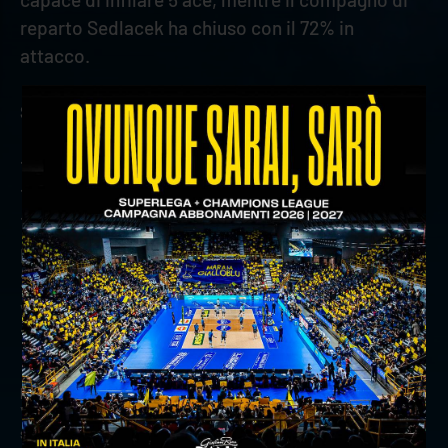
reparto Sedlacek ha chiuso con il 72% in
attacco.
Statistiche
1302 punti totali; 467 break point
1867 battute, 107 ace, 289 errori, 1,29 ace per set
1504 ricezioni, 163 errori, 697 negative, 305
perfette, 20,3% perfetta
2129 attacchi, 152 errori, 147 murati, 1003
vincenti, 47,1% attacchi vincenti
192 muri; 2,31% muri per set
precedente:
match program n° 13: withu verona - top
volley cisterna
successivo:
withu verona verso cisterna: le parole di