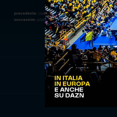
precedente:
coach stoytchev presenta sir susa vim per
successivo:
pizzini caffè e verona volley ancora insieme
ISCRIV