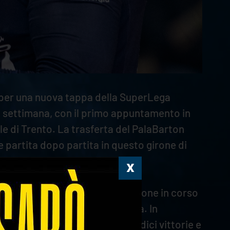
per una nuova tappa della SuperLega
a settimana, con il primo appuntamento in
e di Trento. La trasferta del PalaBarton
e partita dopo partita in questo girone di
in casa Perugia, che nella stagione in corso
 di recente conquista a Bologna. In
cammino caratterizzato da tredici vittorie e