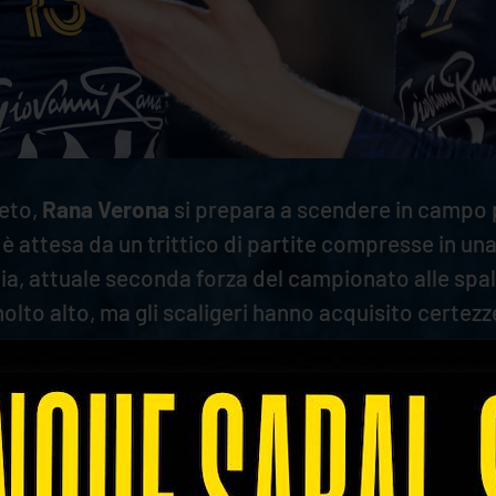
eto,
Rana Verona
si prepara a scendere in campo 
 attesa da un trittico di partite compresse in un
a, attuale seconda forza del campionato alle spall
lto alto, ma gli scaligeri hanno acquisito certezz
cato la scorsa estate non ha spostato gli equilibri 
le per Club e Del Monte Coppa Italia, quest’ultima
si è consolidata in seconda posizione grazie a un 