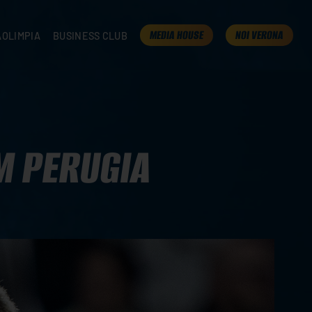
MEDIA HOUSE
NOI VERONA
AOLIMPIA
BUSINESS CLUB
TAMPA
OLIMPIA
I NOSTRI PARTNER
K
PRESENTA LA TUA AZIENDA
 VERONA
B2B AREA
 ROOM
M PERUGIA