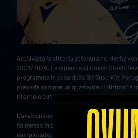
Archiviata la vittoria ottenuta nel derby ven
2023/2024. La squadra di Coach Stoytchev è
programma in casa della Sir Susa Vim Perugi
prevede sempre un quoziente di difficoltà mo
ritorno e puntano a progredire ancora.
L’avvicendamento in panchina che si è verifi
ha messo in bacheca altri due trofei: Mondia
campionato, la squadra di Coach Lorenzetti 