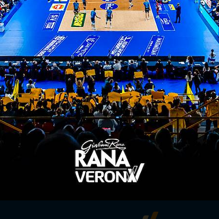
ugia-rana verona
ITI ALLA
NEWSLETTER
ISC