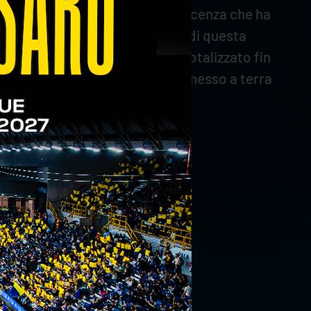
il k.o. maturato sul campo di Piacenza che ha
 attacco gli umbri sono in cima di questa
Rana Verona (165), mentre ha totalizzato fin
conera è Kamil Semeniuk, che ha messo a terra