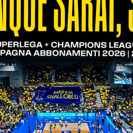
erò, si è interrotta la lunga striscia positiva con 
nze. Guardando i dati, con il 54,6% di positività in
r numero di muri vincenti (162), dietro proprio a 
o individuale il best scorer della formazione bian
n, invece, per numero di ace (28).
a 2023/2024
set: 1,73
erfette: 314; ricezione perfetta: 29,8%
enti: 815; attacchi vincenti: 54,6%