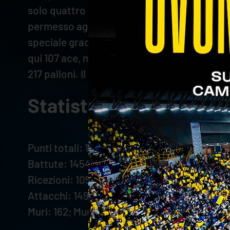
solo quattro sconfitte. Nello scorso turno, p
permesso agli emiliani di accorciare le dista
speciale graduatoria, mentre sono secondi pe
qui 107 ace, meno solo di Piacenza. A livell
217 palloni. Il polacco è dietro al solo Ramo
Statistiche SuperLeg
Punti totali: 1084; break point: 427
Battute: 1454; ace: 107; errori: 280; ace per 
Ricezioni: 1053; errori: 95; negative: 432; p
Attacchi: 1493; errori: 108; murati: 116; vinc
Muri: 162; Muri per set: 2,62