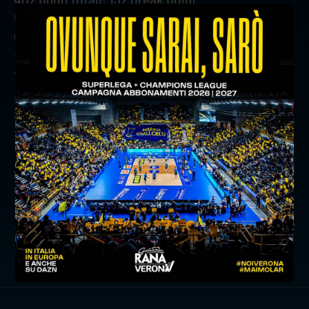
563 battute, 34 ace, 106 errori, 1,26 ace per set
508 ricezioni, 43 errori, 225 negative, 98 perfette,
19,3% perfetta
700 attacchi, 61 errori, 56 murati, 324 vincenti,
46,3% attacchi vincenti
44 muri; 1,63 muri per set
precedente:
ediltec e verona volley ancora insieme
successivo:
il programma di superlega dalla 1a alla 5a
giornata di ritorno
news prima squadra