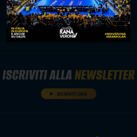
giornata di ritorno
successivo:
match analysis: withu verona-vero volley
monza in numeri
comunicati stampa
ISCRIVITI ALLA
NEWSLETTER
ISCRIVITI ORA