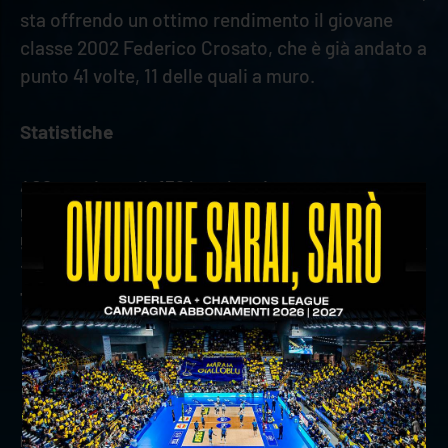
sta offrendo un ottimo rendimento il giovane
classe 2002 Federico Crosato, che è già andato a
punto 41 volte, 11 delle quali a muro.
Statistiche
402 punti totali; 132 break point
563 battute, 34 ace, 106 errori, 1,26 ace per set
508 ricezioni, 43 errori, 225 negative, 98 perfette,
19,3% perfetta
700 attacchi, 61 errori, 56 murati, 324 vincenti,
46,3% attacchi vincenti
44 muri; 1,63 muri per set
precedente:
il programma di superlega dalla 1a alla 5a