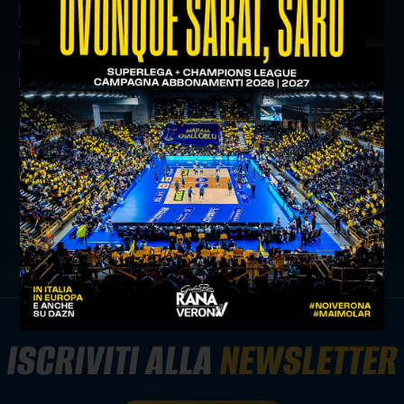
perfette, 24% perfetta
1081 attacchi, 68 errori, 82 murati, 564 vincenti,
52,2% attacchi vincenti
86 muri; 1,95% muri per set
precedente:
withu verona verso la gas sales bluenergy
piacenza: le parole di stoytchev e grozdanov
successivo:
match analysis: top volley cisterna - withu
verona in numeri
comunicati stampa
ISCRIVITI ALLA
NEWSLETTER