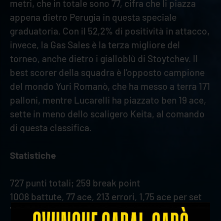
metri, che in totale sono 77, cifra che li piazza
appena dietro Perugia in questa speciale
graduatoria. Con il 52,2% di positività in attacco,
invece, la Gas Sales è la terza migliore del
torneo, anche dietro i gialloblù di Stoytchev. Il
best scorer della squadra è l’opposto campione
del mondo Yuri Romanò, che ha messo a terra 171
palloni, mentre Lucarelli ha piazzato ben 19 ace,
sette in meno dello scaligero Keita, al comando
di questa classifica.
Statistiche
727 punti totali; 259 break point
1008 battute, 77 ace, 213 errori, 1,75 ace per set
772 ricezioni, 68 errori, 382 negative, 185