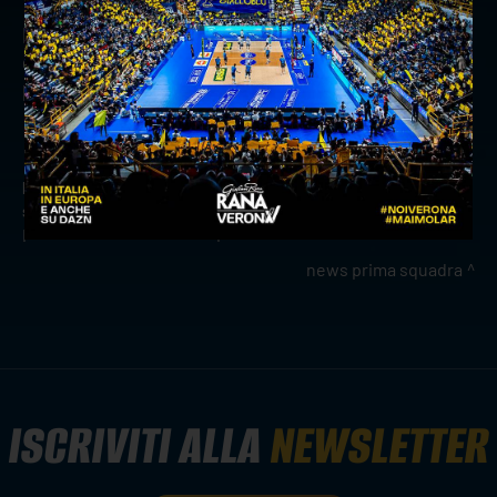
presenze. Portare i vessilli scaligeri sarà una
grande e bella responsabilità che accolgo a
braccia aperte”.
precedente:
il profilo di coach fabio soli
successivo:
rana verona su telearena: ventinovesima
puntata con marchesi e spirito
news prima squadra
ISCRIVITI ALLA
NEWSLETTER