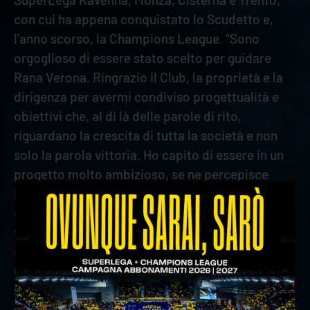
con cui ha appena conquistato lo Scudetto e,
l’anno scorso, la Champions League. “Sono
orgoglioso di essere stato scelto per guidare
Rana Verona. Ringrazio il Club, la proprietà e la
dirigenza per avermi condiviso progettualità e
obiettivi che, al di là delle parole di rito,
riguardano la crescita di tutta la società e non
solo la parola vittoria. Ho capito di essere in un
progetto molto ambizioso, se ne percepisce
l’aria, si comprende anche dal coinvolgimento e
dall’entusiasmo dei partner del Club. Qui
vogliamo costruire un percorso all'insegna della
crescita costante, che si consolidi nel tempo.
Ogni volta che sono venuto al Palazzetto ho
respirato una passione gigantesca da parte dei
tifosi non a caso il secondo pubblico d’Italia per