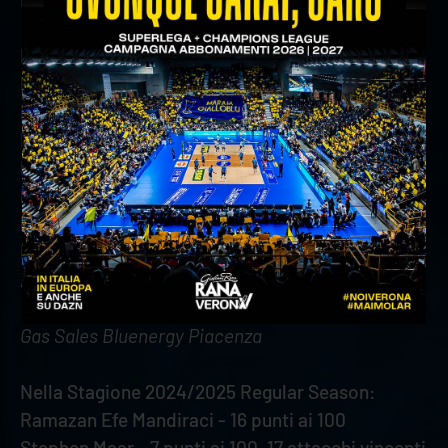
In carriera tutte le competizioni:
Rok Mozic - 3 attacchi vincenti ai 1200
Mads Kyed Jensen - 3 battute vincenti ai 100
Donovan Dzavoronok - 36 punti ai 2800
Lorenzo Cortesia - 5 attacchi vincenti ai 600
Noumory Keita - 5 attacchi vincenti ai 900, 4
battute vincenti ai 100
Marco Vitelli - 7 punti ai 1200
Aidan Zingel - 9 punti ai 2300
Gas Sales Bluenergy Piacenza
Nella Stagione 2024/2025 Regular Season:
Ramazan Efe Mandiraci - 16 punti ai 100
Stephen Maar - 7 punti ai 100, 17 attacchi vincenti