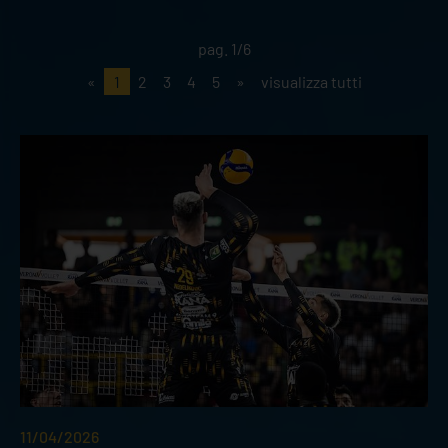
pag. 1/6
«
1
2
3
4
5
»
visualizza tutti
11/04/2026