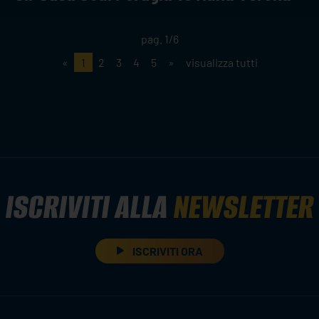
pag. 1/6
«
1
2
3
4
5
»
visualizza tutti
ISCRIVITI ALLA
NEWSLETTER
ISCRIVITI ORA