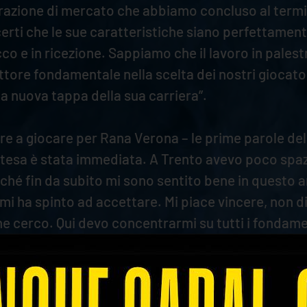
perazione di mercato che abbiamo concluso al term
erti che le sue caratteristiche siano perfettament
acco e in ricezione. Sappiamo che il lavoro in pale
ttore fondamentale nella scelta dei nostri giocatori
a nuova tappa della sua carriera”.
ire a giocare per Rana Verona – le prime parole de
’intesa è stata immediata. A Trento avevo poco spa
rché fin da subito mi sono sentito bene in questo 
 mi ha spinto ad accettare. Mi piace vincere, non 
che cerco. Qui devo concentrarmi su tutti i fondame
a pensare partita dopo partita perché il livello de
o che dobbiamo fare e non pensare a dove arrivare
 anche con Luca c’è una buona affinità. Hanno uno 