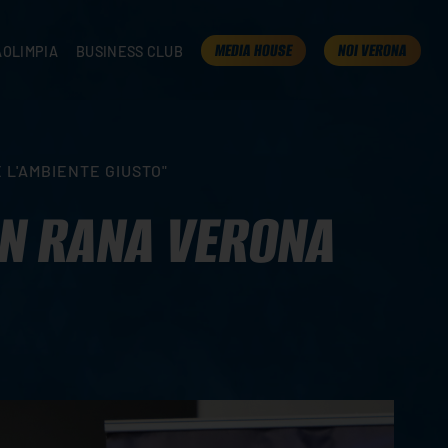
MEDIA HOUSE
NOI VERONA
AOLIMPIA
BUSINESS CLUB
TAMPA
OLIMPIA
I NOSTRI PARTNER
K
PRESENTA LA TUA AZIENDA
 VERONA
B2B AREA
 L'AMBIENTE GIUSTO"
 ROOM
ON RANA VERONA