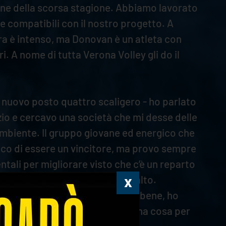
ine della scorsa stagione. Abbiamo lavorato
e compatibili con il nostro progetto. A
stra è intenso, ma Donovan è un atleta con
. A nome di tutta Verona Volley gli do il
l nuovo posto quattro scaligero - ho parlato
zio e cercavo una società che mi desse delle
ambiente. Il gruppo giovane ed energico che
dico di essere un vincitore, ma provo sempre
ntali per migliorare visto che c’è un reparto
l campionato italiano è sempre alto.
. Con i palleggiatori mi trovo bene, ho
stile diverso, il che è una buona cosa per