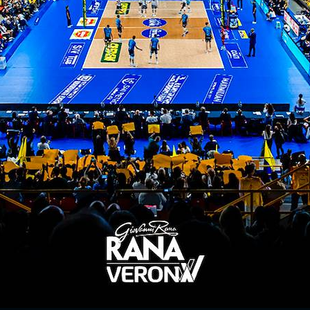
o i primi passi in patria con la casacca del Volejb
opria Nazionale ha vinto una medaglia d’argento a
cciatore. Nello stesso anno, si è classificato al s