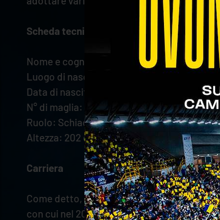
adottare varie soluzioni. Negli anni scorsi
Scheda tecnica
Nome e cognome: Donovan Džavoronok
Luogo di nascita: Brno (Repubblica Ceca)
Data di nascita: 23/07/1997
N° di maglia: 4
Ruolo: Schiacciatore
Altezza: 202 cm
Carriera
Come detto, Donovan Džavoronok è ormai un 
con cui nel 2021 ha sollevato la CEV Cup, per