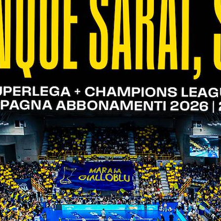
 ho giocato con leggende come Kaziyski e Grozer, d
veterano della SuperLega: dal 2016 al 2022 ha ves
 poi passare all’Itas Trentino nella stagione 2022/