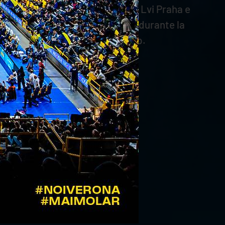
al Brno, prima di passare al VK Lvi Praha e
ll’European Golden League 2018 durante la
econdo posto nella Challenger Cup.