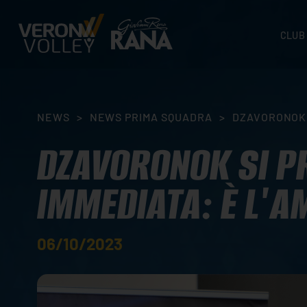
CLUB
STORI
SEDI
ORGA
NEWS
>
NEWS PRIMA SQUADRA
>
DZAVORONOK 
CONTA
DZAVORONOK SI P
IMMEDIATA: È L'A
06/10/2023