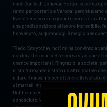
anni. Quella di Donovan è stata la prima o
tanto per portarlo a Verona, perché siamo c
livello tecnico ci dà grandi sicurezze in att
una predisposizione al lavoro incredibile, fa
benvenuto, augurandogli il meglio per quest
“Rado (Stoytchev, ndr) mi ha convinto a ven
con lui al termine della scorsa stagione e l
chance importanti. Ringrazio la società, pe
si sta formando è stato un altro motivo che
a dare il massimo per ottenere il risultato 
di martelli molto forti. Aspettative? Bisogn
Dobbiamo essere sempre focalizzati su quell
conosciuto Nikola al primo anno a Monza, ma