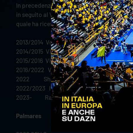
In precedenza, lo schiacciatore ceco ha moss
in seguito al VK CEZ Karlovarsko. Con la pr
quale ha ricevuto il premio di miglior schia
2013/2014 Volejbal Brno (CZE)
2014/2015 VK Lvi Praha (CZE)
2015/2016 VK CEZ Karlovarsko (CZE)
2016/2022 Vero Volley Monza (SuperLega)
2022 Shahdab Yazd
2022/2023 Itas Trentino
2023- Rana Verona
Palmares