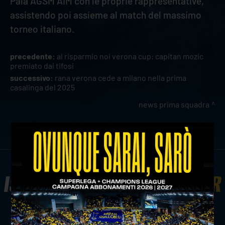
Pala AGSM AIM con le proprie rappresentative,
assistendo poi assieme al match del massimo
torneo italiano.
precedente:
al risparmio noi verona cup: capitan mozic
premiato dai tifosi
successivo:
rana verona cede a milano nella prima
casalinga del 2025
news prima squadra
ISCRIVITI ALLA
NEWSLETTER
ISCRIVITI ORA