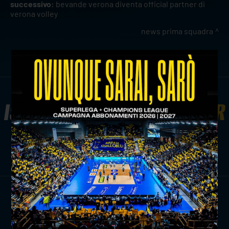
successivo:
bevande verona diventa official partner di
verona volley
news prima squadra
ISCRIVITI ALLA
NEWSLETTER
ISCRIVITI ORA