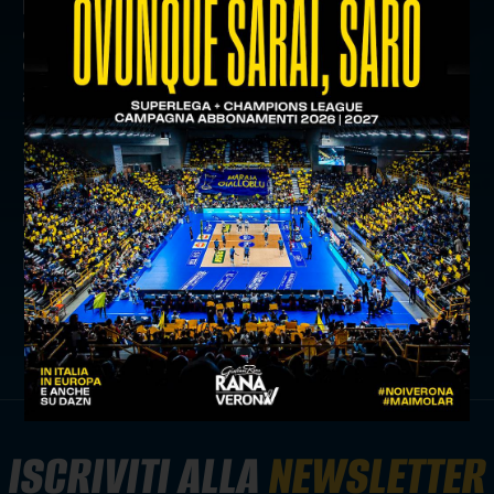
punti al vincitore di giornata, 6 punti al secondo
classificato e 4 al terzo. Al termine del girone
d’andata viene premiato il “campione d’inverno”,
al termine della stagione, invece, il 1° classificato
finale riceverà il "Trofeo Confcommercio
Verona”.
precedente:
gialloblù ospiti di withu al letexpo
successivo:
verona - monza, tutte le promo e le info
biglietteria
news prima squadra
ISCRIVITI ALLA
NEWSLETTER