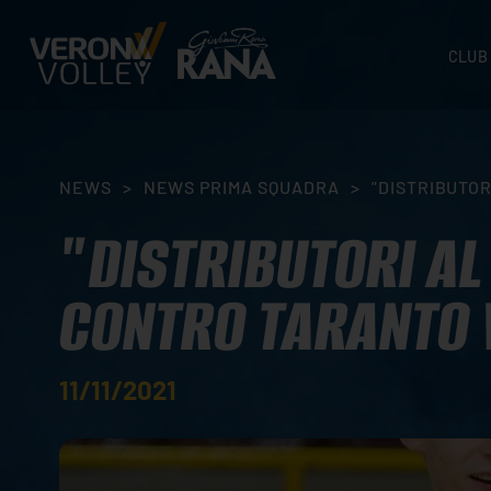
CLUB
STORI
SEDI
ORGA
NEWS
>
NEWS PRIMA SQUADRA
>
"DISTRIBUTO
CONTA
"DISTRIBUTORI A
CONTRO TARANTO 
11/11/2021