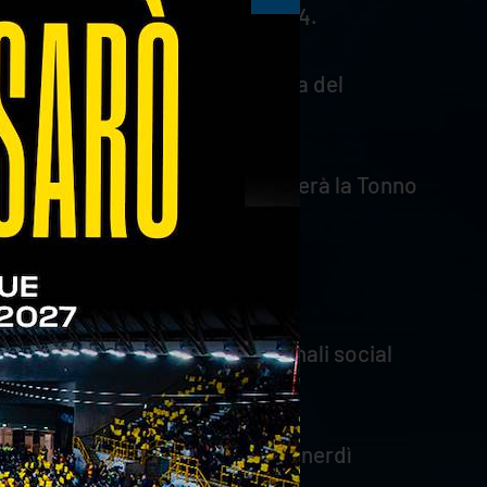
 loro Magalini e Spirito a quota 4.
erenza confermando l'importanza del
oseria.
e, quando all'Agsm Forum arriverà la Tonno
che i tifosi troveranno sui canali social
e@confcommercioverona.it.
no infrasettimanale, fino al venerdì