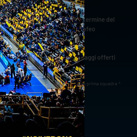
o classificato e 4 al terzo. Al termine del
assificato finale riceverà il "Trofeo
alio ed estratti a sorte tre omaggi offerti
news prima squadra