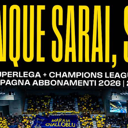
d è seguito da Raphael (14) e Jensen (12); dietro di
sionati veronesi che hanno espresso la loro pref
catori scaligeri e cementare il rapporto con la tif
 Al Risparmio VivaVerona Cup" è per il 24 novembr
p – REGOLAMENTO
 gialloblù in campo sotto l’apposito post o storia 
agram) o inviando una mail a ilcommercioverones
al mercoledì successivo alla gara. Nel caso di tur