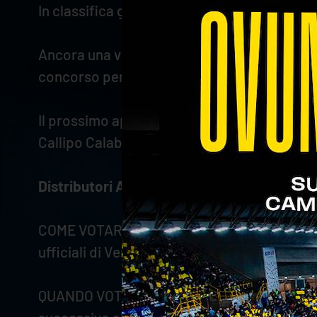
In classifica generale Mozic sale a 26 punti e
Ancora una volta, molto numerosi gli appas
concorso pensato per premiare i migliori gio
Il prossimo appuntamento con "Distributori
Callipo Calabria Vibo Valentia.
Distributori Al Risparmio VivaVerona Cu
COME VOTARE - Scrivendo il nome del migliore
ufficiali di Verona Volley (Facebook; Inst
QUANDO VOTARE - dal termine del match fino 