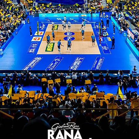
0 punti al vincitore di giornata, 6 punti al second
inverno”, al termine della stagione, invece, il 1° cl
che parteciperanno al concorso, saranno messi in p
ifosi.
loblù! ospiti della prima puntata il pres. fanini e raphael
lega