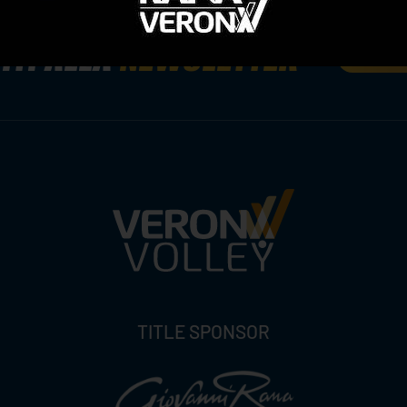
ITI ALLA
NEWSLETTER
ISC
TITLE SPONSOR