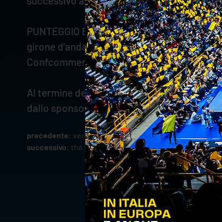
successivo alla gara.
PUNTEGGIO E VINCITORI – Verranno assegnati 1
girone d’andata verrà premiato il “campione d’
Confcommercio Verona”.
Al termine del campionato, tra tutti coloro 
dallo sponsor e dalla società ad altrettanti t
precedente:
verona volley time, ecco il nuovo format gial
successivo:
the power of rok mozic, top scorer in super